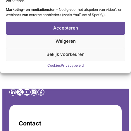
verbeteren.
cyste (holte gevuld met vocht)
Marketing- en mediadiensten
– Nodig voor het afspelen van video’s en
colloïd
nodus
(knobbel met sponsachtige
webinars van externe aanbieders (zoals YouTube of Spotify).
samenstelling)
solide
nodus
(knobbel die geheel uit weefsel bestaat)
Accepteren
De meeste schildklierknobbels zijn goedaardig. Een
Weigeren
klein percentage (ongeveer 5%) van de voelbare
schildklierknobbels is kwaadaardig.
Bekijk voorkeuren
Cookies
Privacybeleid
LinkedIn
X
YouTube
Instagram
Facebook
Contact