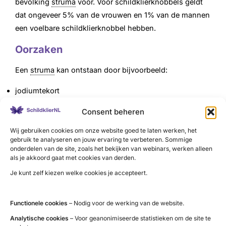
bevolking
struma
voor. Voor schildklierknobbels geldt
dat ongeveer 5% van de vrouwen en 1% van de mannen
een voelbare schildklierknobbel hebben.
Oorzaken
Een
struma
kan ontstaan door bijvoorbeeld:
jodiumtekort
schildklierontsteking
Consent beheren
struma
veroorzakende stoffen zoals: thiocyanaat
Wij gebruiken cookies om onze website goed te laten werken, het
schildklierremmend middelen
gebruik te analyseren en jouw ervaring te verbeteren. Sommige
onderdelen van de site, zoals het bekijken van webinars, werken alleen
lithium
als je akkoord gaat met cookies van derden.
Je kunt zelf kiezen welke cookies je accepteert.
Wereldwijd is jodiumgebrek de belangrijkste oorzaak
voor
struma
. In Nederland komt dit nauwelijks voor.
Functionele cookies
– Nodig voor de werking van de website.
Er zijn verschillende soorten knobbels bijvoorbeeld:
Analytische cookies
– Voor geanonimiseerde statistieken om de site te