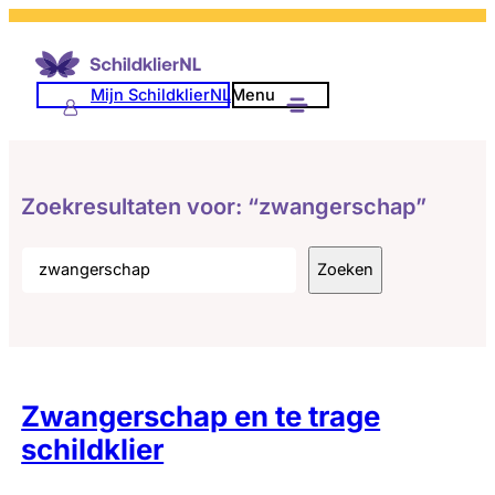
Ga
naar
de
Mijn SchildklierNL
Menu
inhoud
Zoekresultaten voor: “zwangerschap”
Zoeken
Zoeken
Zwangerschap en te trage
schildklier