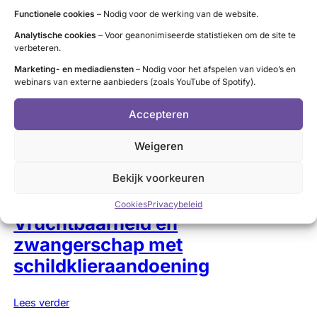
Functionele cookies
– Nodig voor de werking van de website.
Analytische cookies
– Voor geanonimiseerde statistieken om de site te
Zwangerschap
verbeteren.
Marketing- en mediadiensten
– Nodig voor het afspelen van video’s en
webinars van externe aanbieders (zoals YouTube of Spotify).
Onbehandelde of onvoldoende behandelde
hyperthyreoïdie (te snelle schildklier) kan leiden tot
Accepteren
verminderde vruchtbaarheid.
Weigeren
Lees verder
Bekijk voorkeuren
Cookies
Privacybeleid
Vruchtbaarheid en
zwangerschap met
schildklieraandoening
Lees verder