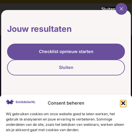
Ga
Sluiten
Sluiten
naar
Menu
de
inhoud
Jouw resultaten
LinkedIn
X
YouTube
Instagram
Facebook
Checklist opnieuw starten
Sluiten
Contact
Administratie (9 tot 12 uur)
tel. 085 – 489 12 36
info@schildklier.nl
Consent beheren
Postbus 60, 3940 AB Doorn
Schildkliertelefoon
Wij gebruiken cookies om onze website goed te laten werken, het
gebruik te analyseren en jouw ervaring te verbeteren. Sommige
Voor een luisterend oor, informatie en vragen.
onderdelen van de site, zoals het bekijken van webinars, werken alleen
als je akkoord gaat met cookies van derden.
Ga naar de
openingstijden
.