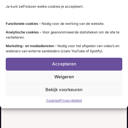
Pers
Je kunt zelf kiezen welke cookies je accepteert.
Voor persinformatie en mediaverzoeken bekijk
Functionele cookies
– Nodig voor de werking van de website.
onze
perspagina
.
Analytische cookies
– Voor geanonimiseerde statistieken om de site te
ANBI-Status
verbeteren.
SchildklierNL is
ANBI
goedgekeurd.
Marketing- en mediadiensten
– Nodig voor het afspelen van video’s en
webinars van externe aanbieders (zoals YouTube of Spotify).
Nieuwsbrief
Wil je op de hoogte worden gehouden van
Accepteren
nieuws en activiteiten?
Weigeren
Meld je aan voor de online
nieuwsbrief
(10x per
jaar).
Bekijk voorkeuren
Menu
Cookies
Privacybeleid
Over SchildklierNL
Belangenbehartiging
Webinars en podcasts
Kennisbank