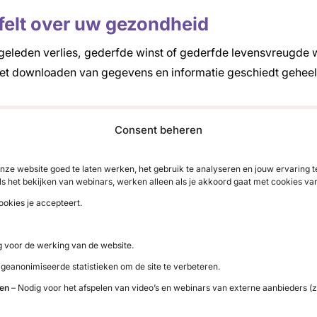
ijfelt over uw gezondheid
geleden verlies, gederfde winst of gederfde levensvreugde w
Het downloaden van gegevens en informatie geschiedt geheel 
Consent beheren
ls vervanging van een consult of een behandeling bij een a
nze website goed te laten werken, het gebruik te analyseren en jouw ervaring
ls het bekijken van webinars, werken alleen als je akkoord gaat met cookies va
ookies je accepteert.
chts opgenomen ter informatie van de bezoekers van de websi
 voor de werking van de website.
 sites, noch aanvaardt zij aansprakelijkheid voor schade wel
 geanonimiseerde statistieken om de site te verbeteren.
ten
– Nodig voor het afspelen van video’s en webinars van externe aanbieders (z
 op teksten, foto’s, illustraties, kaarten, overig grafisch mat