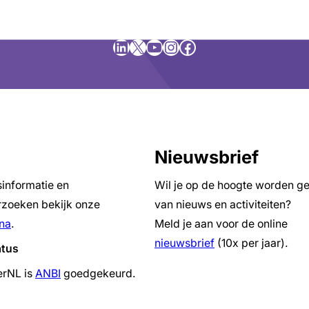
LinkedIn
X
YouTube
Instagram
Facebook
Nieuwsbrief
sinformatie en
Wil je op de hoogte worden g
zoeken bekijk onze
van nieuws en activiteiten?
na
.
Meld je aan voor de online
nieuwsbrief
(10x per jaar).
atus
erNL is
ANBI
goedgekeurd.