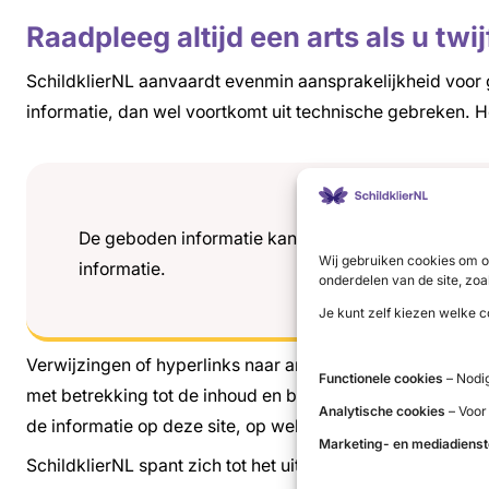
Raadpleeg altijd een arts als u tw
SchildklierNL aanvaardt evenmin aansprakelijkheid voor 
informatie, dan wel voortkomt uit technische gebreken. 
De geboden informatie kan niet worden beschouwd a
Wij gebruiken cookies om o
informatie.
onderdelen van de site, zoa
Je kunt zelf kiezen welke c
Verwijzingen of hyperlinks naar andere websites zijn sle
Functionele cookies
– Nodig
met betrekking tot de inhoud en betrouwbaarheid van deze
Analytische cookies
– Voor
de informatie op deze site, op welke wijze dan ook.
Marketing- en mediadiens
SchildklierNL spant zich tot het uiterste in om de rechten