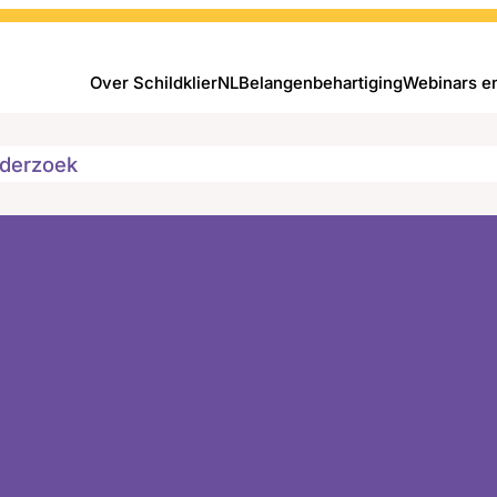
Over SchildklierNL
Belangenbehartiging
Webinars e
derzoek