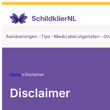
Ga
naar
de
inhoud
Aandoeningen
Tips
Medicatie
Lotgenoten
On
Home
»
Disclaimer
Disclaimer