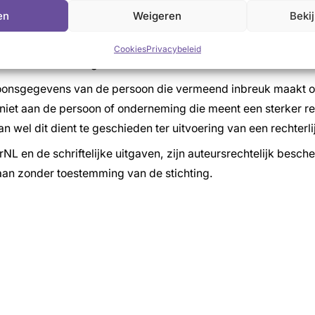
ige andere intellectuele eigendomsrechten van het voor bes
en
Weigeren
Beki
ruik maakt.
de als gevolg van onrechtmatig gebruik van dit materiaal of 
Cookies
Privacybeleid
ateriaal of recht gebruik maakt.
soonsgegevens van de persoon die vermeend inbreuk maakt op 
et aan de persoon of onderneming die meent een sterker rech
 wel dit dient te geschieden ter uitvoering van een rechterli
NL en de schriftelijke uitgaven, zijn auteursrechtelijk besch
taan zonder toestemming van de stichting.