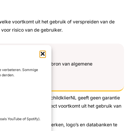
elke voortkomt uit het gebruik of verspreiden van de
voor risico van de gebruiker.
rts, maar is slechts een bron van algemene
 te verbeteren. Sommige
n derden.
te van SchildklierNL. SchildklierNL geeft geen garantie
ke direct dan wel indirect voortkomt uit het gebruik van
oals YouTube of Spotify).
eriaal, (handels-)namen, merken, logo’s en databanken te