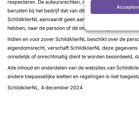
respecteren. De auteursrechten, merkenrechten en/of en
Accepter
berusten bij het bedrijf dat van dit materiaal of recht geb
SchildklierNL aanvaardt geen aansprakelijkheid voor scha
hebben, naar de persoon of de onderneming die van dat m
Indien en voor zover SchildklierNL beschikt over de per
eigendomsrecht, verschaft SchildklierNL deze gegevens ni
onredelijk of onrechtmatig dient te worden beoordeeld, dan
Alle inhoud en onderdelen van de websites van Schildklier
andere toepasselijke wetten en regelingen is niet toeges
SchildklierNL, 4 december 2024