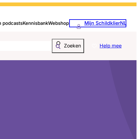
Mijn SchildklierNL
n podcasts
Kennisbank
Webshop
Help mee
Zoeken