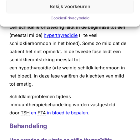
Bekijk voorkeuren
interferonen is bekend dat ze soms
schildklierontsteking (thyreoïditis) geven.
Cookies
Privacybeleid
Een schildklierontsteking leidt in de beginfase tot een
(meestal milde)
hyperthyreoïdie
(=te veel
schildklierhormoon in het bloed). Soms zo mild dat de
patiënt het niet opmerkt. In de tweede fase leidt een
schildklierontsteking meestal tot
een hypothyreoïdie (=te weinig schildklierhormoon in
het bloed). In deze fase variëren de klachten van mild
tot ernstig.
Schildklierproblemen tijdens
immuuntherapiebehandeling worden vastgesteld
door
TSH
en
FT4
in bloed te bepalen
.
Behandeling