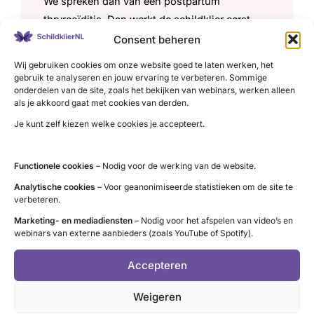
We spreken dan van een postpartum
thryreoïditis. Dan werkt de schildklier eerst
tijdelijk te snel, gevolgd door klachten van een
Consent beheren
te trage schildklier. Na enige tijd kan de
Wij gebruiken cookies om onze website goed te laten werken, het
schildklier weer normaal gaan werken.
gebruik te analyseren en jouw ervaring te verbeteren. Sommige
onderdelen van de site, zoals het bekijken van webinars, werken alleen
Meer lezen
als je akkoord gaat met cookies van derden.
Je kunt zelf kiezen welke cookies je accepteert.
Schildklierontsteking bij
Functionele cookies
– Nodig voor de werking van de website.
immuuntherapie
Analytische cookies
– Voor geanonimiseerde statistieken om de site te
verbeteren.
Immuuntherapie wordt toegepast bij de behandeling
van diverse soorten kanker. Doel is dat het eigen
Marketing- en mediadiensten
– Nodig voor het afspelen van video’s en
webinars van externe aanbieders (zoals YouTube of Spotify).
afweersysteem de kankercellen beter kan vernietigen.
Een nadeel is dat soms eigen organen worden
Accepteren
aangevallen, bijvoorbeeld de schildklier. Het is niet
zeker of het gebeurt en hoe ernstig het dan is. Van
Weigeren
monoklonale antilichamen,
tyrosine
kinase remmers en