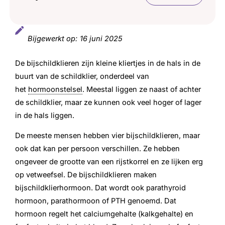
Hypoparathyreoïdie
Bijgewerkt op:
16 juni 2025
Hyperparathyreoïdie
De bijschildklieren zijn kleine kliertjes in de hals in de
Vitamine D en calcium-vergoeding
buurt van de schildklier, onderdeel van
Webinar bijschildklieren
het
hormoonstelsel
. Meestal liggen ze naast of achter
de schildklier, maar ze kunnen ook veel hoger of lager
Werkgroep bijschildklieren
in de hals liggen.
De meeste mensen hebben vier bijschildklieren, maar
ook dat kan per persoon verschillen. Ze hebben
ongeveer de grootte van een rijstkorrel en ze lijken erg
op vetweefsel. De bijschildklieren maken
bijschildklierhormoon. Dat wordt ook parathyroid
hormoon, parathormoon of PTH genoemd. Dat
hormoon regelt het calciumgehalte (kalkgehalte) en