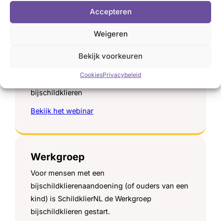
(‘kalk’) in het bloed.
Accepteren
Weigeren
Webinar bijschildklieren
Prof. dr. Schelto Kruijff, oncologisch en
Bekijk voorkeuren
endocrien
chirurg in het UMCG neemt je in dit
Cookies
Privacybeleid
webinar mee in de wereld van de
bijschildklieren
Bekijk het webinar
Werkgroep
Voor mensen met een
bijschildklierenaandoening (of ouders van een
kind) is SchildklierNL de Werkgroep
bijschildklieren gestart.