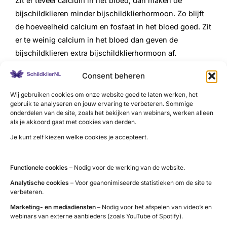
Zit er teveel calcium in het bloed, dan maken de
bijschildklieren minder bijschildklierhormoon. Zo blijft
de hoeveelheid calcium en fosfaat in het bloed goed. Zit
er te weinig calcium in het bloed dan geven de
bijschildklieren extra bijschildklierhormoon af.
Aandoeningen van de
bijschildklier
:
Consent beheren
Wij gebruiken cookies om onze website goed te laten werken, het
Hypoparathyreoïdie
gebruik te analyseren en jouw ervaring te verbeteren. Sommige
Hypoparathyreoïdie is een aandoening waarbij de
onderdelen van de site, zoals het bekijken van webinars, werken alleen
bijschildklieren te weinig of geen bijschildklierhormoon
als je akkoord gaat met cookies van derden.
aanmaken. Dit leidt tot een verlaagd calciumgehalte
Je kunt zelf kiezen welke cookies je accepteert.
(‘kalk’) in het bloed.
Hyperparathyreoïdie
Functionele cookies
– Nodig voor de werking van de website.
Hyperparathyreoïdie is een aandoening waarbij de
Analytische cookies
– Voor geanonimiseerde statistieken om de site te
bijschildklieren te veel bijschildklierhormoon (ook wel
verbeteren.
parathyroid hormoon, parathormoon of PTH genoemd)
Marketing- en mediadiensten
– Nodig voor het afspelen van video’s en
aanmaken. Dit leidt tot een verhoogd calciumgehalte
webinars van externe aanbieders (zoals YouTube of Spotify).