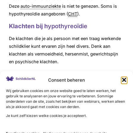
Deze
auto-immuunziekte
is niet te genezen. Soms is
hypothyreoïdie aangeboren (
CHT
).
Klachten bij h
ypothyreoïdie
De klachten die je als persoon met een traag werkende
schildklier kunt ervaren zijn heel divers. Denk aan
klachten als vermoeidheid, hersenmist, gewrichtspijn
en psychische klachten.
Bekijk een overzicht van de klachten
Consent beheren
Diagnose h
ypothyreoïdie
Wij gebruiken cookies om onze website goed te laten werken, het
gebruik te analyseren en jouw ervaring te verbeteren. Sommige
Veel klachten komen ook voor bij andere aandoeningen.
onderdelen van de site, zoals het bekijken van webinars, werken alleen
Dit maakt het voor de arts onmogelijk een diagnose te
als je akkoord gaat met cookies van derden.
stellen op basis van de klachten
Je kunt zelf kiezen welke cookies je accepteert.
alleen.
Bloedonderzoek
geeft uitsluitsel of de schildklier
de oorzaak kan zijn van de klachten.