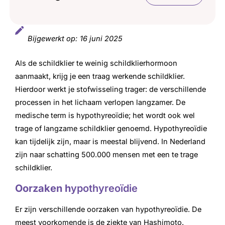
Klachten bij een te trage schildklier
Bijgewerkt op:
16 juni 2025
Oorzaken trage schildklier
Als de schildklier te weinig schildklierhormoon
Behandeling
aanmaakt, krijg je een traag werkende schildklier.
Zwangerschap en hypothyreoïdie
Hierdoor werkt je stofwisseling trager: de verschillende
processen in het lichaam verlopen langzamer. De
medische term is hypothyreoïdie; het wordt ook wel
trage of langzame schildklier genoemd. Hypothyreoïdie
kan tijdelijk zijn, maar is meestal blijvend. In Nederland
zijn naar schatting 500.000 mensen met een te trage
schildklier.
Oorzaken h
ypothyreoïdie
Er zijn verschillende oorzaken van hypothyreoïdie. De
meest voorkomende is de ziekte van Hashimoto.