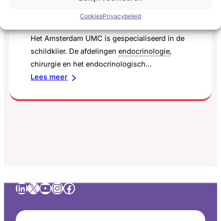
Schildklierzorg en onderzoek in
Amsterdam UMC
Cookies
Privacybeleid
Het Amsterdam UMC is gespecialiseerd in de
schildklier. De afdelingen
endocrinologie
,
chirurgie en het endocrinologisch
:
laboratorium werken nauw samen.
Lees meer
Schildklierzorg
en
onderzoek
in
Amsterdam
UMC
LinkedIn
X
YouTube
Instagram
Facebook