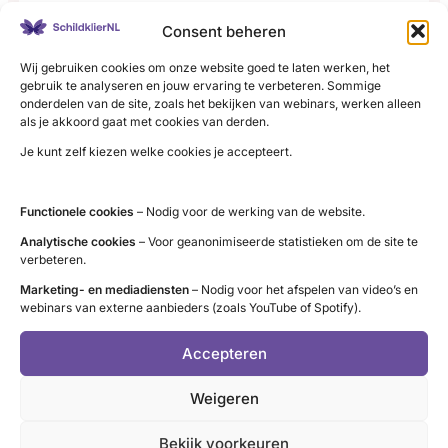
Regelmatig doen ziekenhuizen/onderzoekers
Consent beheren
een oproep aan patiënten om deel te nemen
aan een wetenschappelijk onderzoek.
Wij gebruiken cookies om onze website goed te laten werken, het
gebruik te analyseren en jouw ervaring te verbeteren. Sommige
:
Lees meer
onderdelen van de site, zoals het bekijken van webinars, werken alleen
Oproepen
als je akkoord gaat met cookies van derden.
tot
Je kunt zelf kiezen welke cookies je accepteert.
deelname
aan
Functionele cookies
– Nodig voor de werking van de website.
Onderzoeksgroepen,
onderzoek
ziekenhuizen en instituten
Analytische cookies
– Voor geanonimiseerde statistieken om de site te
verbeteren.
Een overzicht van de groepen, instituten en
Marketing- en mediadiensten
– Nodig voor het afspelen van video’s en
ziekenhuizen die onderzoek uitvoeren.
webinars van externe aanbieders (zoals YouTube of Spotify).
:
Lees meer
Accepteren
Onderzoeksgroepen,
ziekenhuizen
Weigeren
en
instituten
Bekijk voorkeuren