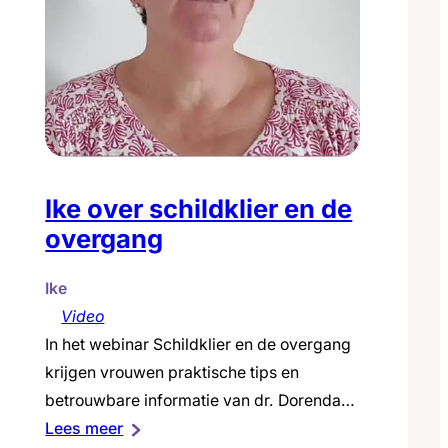
Ike over schildklier en de
overgang
Ike
Video
In het webinar Schildklier en de overgang
krijgen vrouwen praktische tips en
betrouwbare informatie van dr. Dorenda
:
van Dijken (gynaecoloog OLVG) en prof.
Lees meer