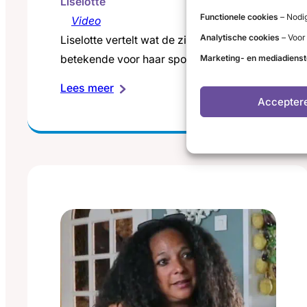
Liselotte
Functionele cookies
– Nodig
Video
Analytische cookies
– Voor
Liselotte vertelt wat de ziekte van Graves
betekende voor haar sportleven.
Marketing- en mediadiens
:
Lees meer
Accepter
‘Ik
wilde
er
niemand
over
vertellen’