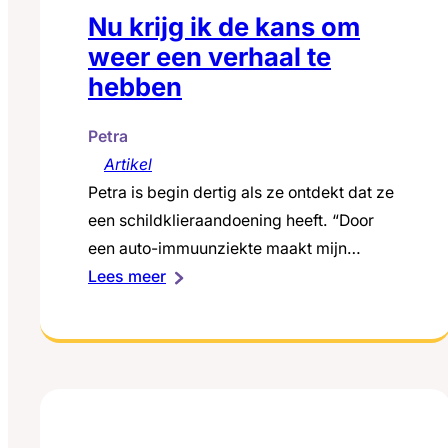
Nu krijg ik de kans om
weer een verhaal te
hebben
Petra
Artikel
Petra is begin dertig als ze ontdekt dat ze
een schildklieraandoening heeft. “Door
een auto-immuunziekte maakt mijn
:
schildklier te weinig hormonen. Hierdoor
Lees meer
Nu
vertraagt onder andere de stofwisseling
krijg
waardoor processen in het lichaam
ik
langzamer verlopen en je verschillende,
de
vaak vage klachten kunt krijgen. Het
kans
tekort aan hormonen, vul ik aan met
om
medicijnen, namelijk met synthetisch