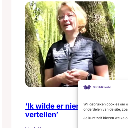
weer
schildklierhormoon…
een
verhaal
te
hebben
‘Ik wilde er niemand over
Wij gebruiken cookies om o
onderdelen van de site, zoa
vertellen’
Je kunt zelf kiezen welke c