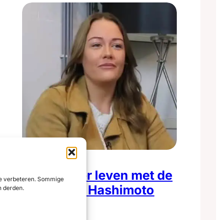
Naomi over leven met de
 te verbeteren. Sommige
ziekte van Hashimoto
n derden.
Naomi