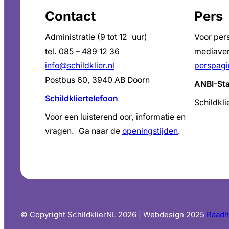
Contact
Pers
Administratie (9 tot 12 uur)
Voor per
tel. 085 – 489 12 36
mediaver
info@schildklier.nl
perspagi
Postbus 60, 3940 AB Doorn
ANBI-St
Schildkliertelefoon
Schildkli
Voor een luisterend oor, informatie en
vragen. Ga naar de
openingstijden
.
© Copyright SchildklierNL 2026 | Webdesign 2025
Raadh