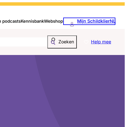
Mijn SchildklierNL
n podcasts
Kennisbank
Webshop
Help mee
Zoeken