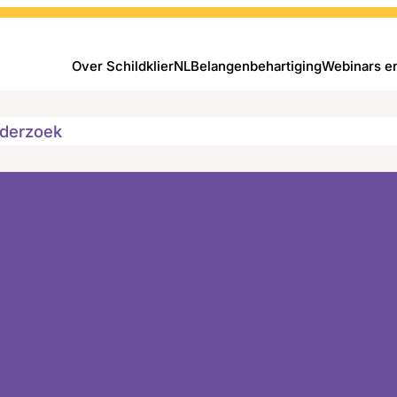
Over SchildklierNL
Belangenbehartiging
Webinars e
derzoek