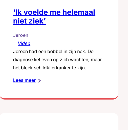
‘Ik voelde me helemaal
niet ziek’
Jeroen
Video
Jeroen had een bobbel in zijn nek. De
diagnose liet even op zich wachten, maar
het bleek schildklierkanker te zijn.
:
Lees meer
‘Ik
voelde
me
helemaal
niet
ziek’