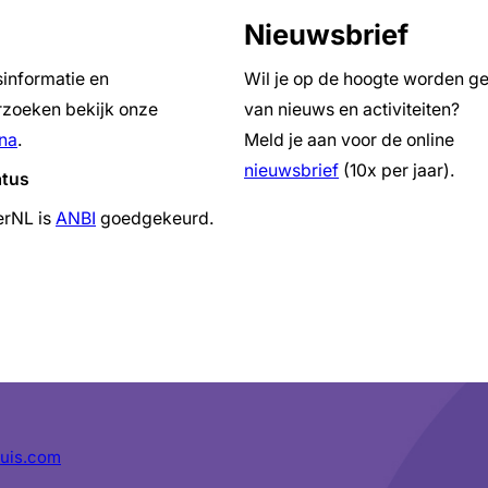
Nieuwsbrief
sinformatie en
Wil je op de hoogte worden g
zoeken bekijk onze
van nieuws en activiteiten?
na
.
Meld je aan voor de online
nieuwsbrief
(10x per jaar).
atus
erNL is
ANBI
goedgekeurd.
uis.com