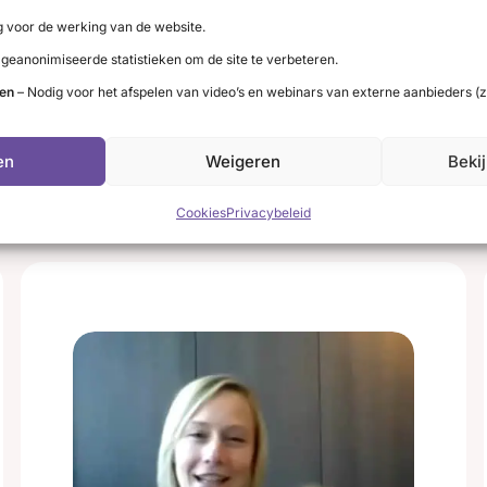
Ilse
 voor de werking van de website.
Video
 geanonimiseerde statistieken om de site te verbeteren.
Ilse vertelt welke gevolgen de oogziekte
van Graves had voor haar werk.
ten
– Nodig voor het afspelen van video’s en webinars van externe aanbieders (z
:
Lees meer
en
Weigeren
Beki
Ilse
was
Cookies
Privacybeleid
moe
en
kortaf
naar
klanten