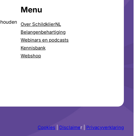
Menu
ehouden
Over SchildklierNL
Belangenbehartiging
Webinars en podcasts
Kennisbank
Webshop
Cookies
|
Disclaime
r |
Privacyverklaring