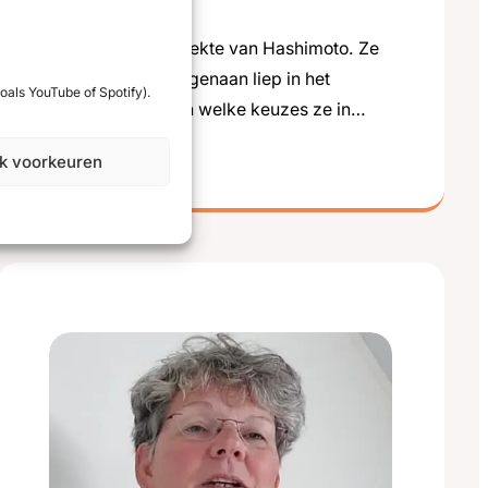
Video
Naomi heeft de ziekte van Hashimoto. Ze
vertelt waar ze tegenaan liep in het
oals YouTube of Spotify).
dagelijks leven en welke keuzes ze in
:
haar werk moest maken.
Lees meer
jk voorkeuren
Naomi
over
leven
met
de
ziekte
van
Hashimoto