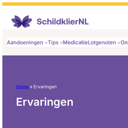
Ga
naar
de
inhoud
Aandoeningen
Tips
Medicatie
Lotgenoten
On
Home
»
Ervaringen
Ervaringen