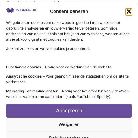
Analytische cookies
Consent beheren
De technische opslag of toegang die uitsluitend voor
statistische doeleinden wordt gebruikt.
Wij gebruiken cookies om onze website goed te laten werken, het
gebruik te analyseren en jouw ervaring te verbeteren. Sommige
onderdelen van de site, zoals het bekijken van webinars, werken alleen
Embedded content
als je akkoord gaat met cookies van derden.
Je kunt zelf kiezen welke cookies je accepteert.
Inhoud die op andere sites wordt gehost en op deze
website wordt ingebed, zoals video’s van YouTube en
Vimeo. Deze partijen maken meestal ook gebruik van
Functionele cookies
– Nodig voor de werking van de website.
cookies.
Analytische cookies
– Voor geanonimiseerde statistieken om de site te
verbeteren.
Marketing- en mediadiensten
– Nodig voor het afspelen van video’s en
webinars van externe aanbieders (zoals YouTube of Spotify).
Accepteren
LinkedIn
X
YouTube
Instagram
Facebook
Weigeren