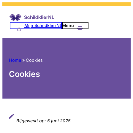
Ga
naar
de
Mijn SchildklierNL
Menu
inhoud
Home
»
Cookies
Cookies
Bijgewerkt op:
5 juni 2025