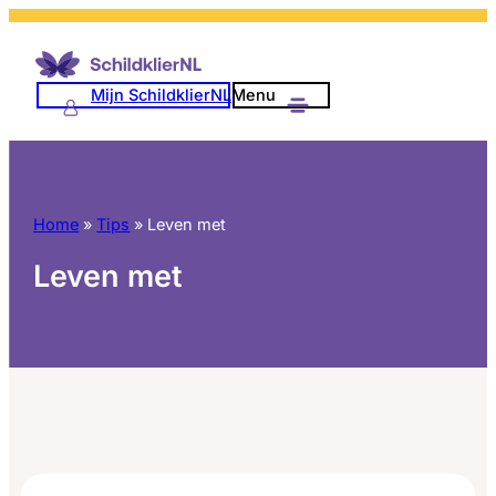
Ga
naar
de
Mijn SchildklierNL
Menu
inhoud
Home
»
Tips
»
Leven met
Leven met