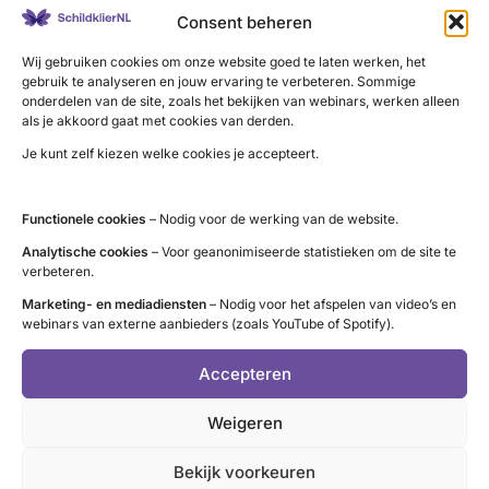
Consent beheren
Wij gebruiken cookies om onze website goed te laten werken, het
gebruik te analyseren en jouw ervaring te verbeteren. Sommige
onderdelen van de site, zoals het bekijken van webinars, werken alleen
als je akkoord gaat met cookies van derden.
Je kunt zelf kiezen welke cookies je accepteert.
Functionele cookies
– Nodig voor de werking van de website.
Jong en schildklier
Analytische cookies
– Voor geanonimiseerde statistieken om de site te
verbeteren.
Je bent jong en je schildklier werkt niet goed
Marketing- en mediadiensten
– Nodig voor het afspelen van video’s en
of je hebt geen schildklier (meer). Dan wil je
webinars van externe aanbieders (zoals YouTube of Spotify).
daar vast meer over weten.
Accepteren
:
Lees meer
Jong
Weigeren
en
schildklier
Bekijk voorkeuren