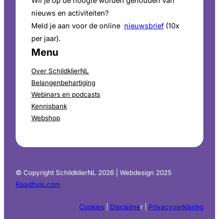
Wil je op de hoogte worden gehouden van
nieuws en activiteiten?
Meld je aan voor de online
nieuwsbrief
(10x
per jaar).
Menu
Over SchildklierNL
Belangenbehartiging
Webinars en podcasts
Kennisbank
Webshop
© Copyright SchildklierNL 2026 | Webdesign 2025
Raadhuis.com
Cookies
|
Disclaime
r |
Privacyverklaring