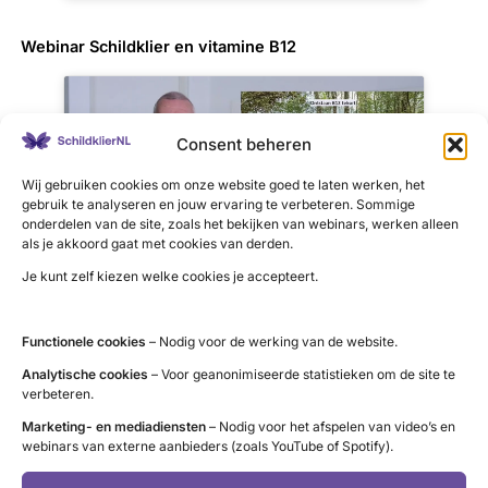
Webinar Schildklier en vitamine B12
Consent beheren
Klik om marketing cookies te accepteren
Wij gebruiken cookies om onze website goed te laten werken, het
en deze inhoud in te schakelen
gebruik te analyseren en jouw ervaring te verbeteren. Sommige
onderdelen van de site, zoals het bekijken van webinars, werken alleen
als je akkoord gaat met cookies van derden.
Je kunt zelf kiezen welke cookies je accepteert.
Webinar
CHT
bij kinderen
Functionele cookies
– Nodig voor de werking van de website.
Analytische cookies
– Voor geanonimiseerde statistieken om de site te
verbeteren.
Klik om marketing cookies te accepteren
Marketing- en mediadiensten
– Nodig voor het afspelen van video’s en
en deze inhoud in te schakelen
webinars van externe aanbieders (zoals YouTube of Spotify).