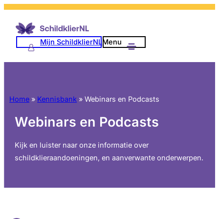
Ga
naar
de
Mijn SchildklierNL
Menu
inhoud
Home
»
Kennisbank
»
Webinars en Podcasts
Webinars en Podcasts
Kijk en luister naar onze informatie over
schildklieraandoeningen, en aanverwante onderwerpen.