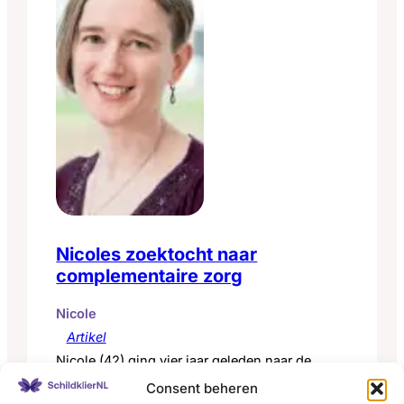
Nicoles zoektocht naar
complementaire zorg
Nicole
Artikel
Nicole (42) ging vier jaar geleden naar de
huisarts met vermoeidheidsklachten en bleek
Consent beheren