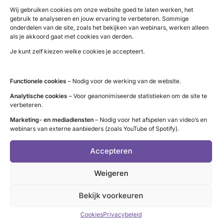
een trage schildklier te hebben. ‘Mijn dokter is
Wij gebruiken cookies om onze website goed te laten werken, het
:
vriendelijk en behulpzaam, maar gaf gelijk aan
Lees meer
gebruik te analyseren en jouw ervaring te verbeteren. Sommige
Nicoles
dat ze niet veel van deze aandoening afweet.
onderdelen van de site, zoals het bekijken van webinars, werken alleen
als je akkoord gaat met cookies van derden.
zoektocht
Ik realiseerde me al snel dat ik ook zelf
Je kunt zelf kiezen welke cookies je accepteert.
naar
verantwoordelijkheid moet nemen voor mijn
complementaire
gezondheid en ik kwam bij…
zorg
Functionele cookies
– Nodig voor de werking van de website.
Vorige pagina
Analytische cookies
– Voor geanonimiseerde statistieken om de site te
Vorige pagina
1
…
5
6
7
verbeteren.
Marketing- en mediadiensten
– Nodig voor het afspelen van video’s en
webinars van externe aanbieders (zoals YouTube of Spotify).
LinkedIn
X
YouTube
Instagram
Facebook
Accepteren
Weigeren
Contact
Bekijk voorkeuren
Administratie (9 tot 12 uur)
Cookies
Privacybeleid