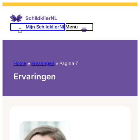
Ga
naar
de
Mijn SchildklierNL
Menu
inhoud
Home
»
Ervaringen
»
Pagina 7
Ervaringen