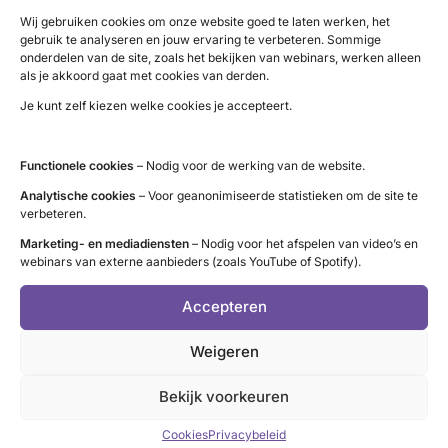
:
haar kennen toen ze me in eerste instantie
Lees meer
Wij gebruiken cookies om onze website goed te laten werken, het
gebruik te analyseren en jouw ervaring te verbeteren. Sommige
Klieren
belemmerde bij het krijgen van kinderen.
onderdelen van de site, zoals het bekijken van webinars, werken alleen
Achteraf gezien bezorgt ze me al jaren koude
als je akkoord gaat met cookies van derden.
rillingen. Put me vrij snel uit. Zorgt voor…
Je kunt zelf kiezen welke cookies je accepteert.
Functionele cookies
– Nodig voor de werking van de website.
Analytische cookies
– Voor geanonimiseerde statistieken om de site te
verbeteren.
Marketing- en mediadiensten
– Nodig voor het afspelen van video’s en
webinars van externe aanbieders (zoals YouTube of Spotify).
Accepteren
Weigeren
Bekijk voorkeuren
Cookies
Privacybeleid