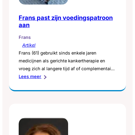
Frans past zijn voedingspatroon
aan
Frans
Artikel
Frans (61) gebruikt sinds enkele jaren
medicijnen als gerichte kankertherapie en
vroeg zich al langere tijd af of complementaire
:
zorg zinvol zou zijn voor hem. Frans: ‘De
Lees meer
Frans
reguliere geneeskunde staat voor mij voorop,
past
maar complementaire geneeskunde, gezonde
zijn
voeding en voldoende bewegen kunnen een
voedingspatroon
extra handje helpen.’ Daarom start hij in
aan
november 2019 langzaamaan met het…