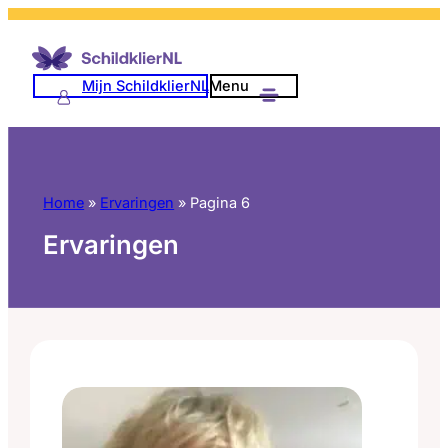
Ga
naar
de
Mijn SchildklierNL
Menu
inhoud
Home
»
Ervaringen
»
Pagina 6
Ervaringen