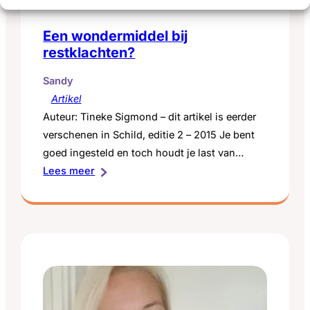
Een wondermiddel bij
restklachten?
Sandy
Artikel
Auteur: Tineke Sigmond – dit artikel is eerder
verschenen in Schild, editie 2 – 2015 Je bent
goed ingesteld en toch houdt je last van
:
klachten. En niets lijkt te helpen. Daar kun je
Lees meer
Een
behoorlijk hopeloos van worden. In enkele
wondermiddel
gevallen biedt het slikken van een beetje
bij
extra T3 uitkomst. In dit artikel lees je hier
restklachten?
meer…