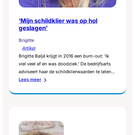
‘Mijn schildklier was op hol
geslagen’
Brigitte
Artikel
Brigitte Baljé krijgt in 2016 een burn-out: ‘Ik
viel veel af en was doodziek.’ De bedrijfsarts
adviseert haar de schildklierwaarden te laten
:
prikken. ‘Dat was de gouden zet. Mijn
Lees meer
‘Mijn
schildklier was namelijk op hol geslagen.’ Ze
schildklier
krijgt een verwijzing voor de internist. Die ziet
was
hoe ziek ze is en geeft haar drie opties: block
op
& replace-therapie, de…
hol
geslagen’