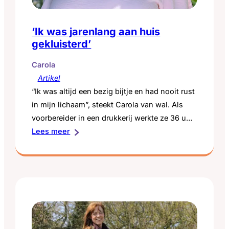
‘Ik was jarenlang aan huis
gekluisterd’
Carola
Artikel
“Ik was altijd een bezig bijtje en had nooit rust
in mijn lichaam”, steekt Carola van wal. Als
voorbereider in een drukkerij werkte ze 36 uur
:
per week, later werd dit 30 uur per weekend in
Lees meer
‘Ik
de horeca. Vanaf 2003 ontstaan haar klachten.
was
“Ik was steeds vaker moe, maar de huisarts
jarenlang
vond het niet nodig…
aan
huis
gekluisterd’