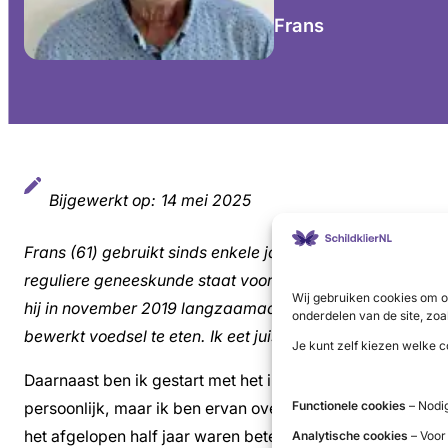
Frans
Bijgewerkt op:
14 mei 2025
Frans (61) gebruikt sinds enkele jaren medicijnen als ger
reguliere geneeskunde staat voor mij voorop, maar com
Wij gebruiken cookies om o
hij in november 2019 langzaamaan met het veranderen van
onderdelen van de site, zoa
bewerkt voedsel te eten. Ik eet juist meer zaden, groente
Je kunt zelf kiezen welke c
Daarnaast ben ik gestart met het innemen van een aantal
Functionele cookies
– Nodig
persoonlijk, maar ik ben ervan overtuigd dat dit mijn beha
het afgelopen half jaar waren beter dan die van voor n
Analytische cookies
– Voor