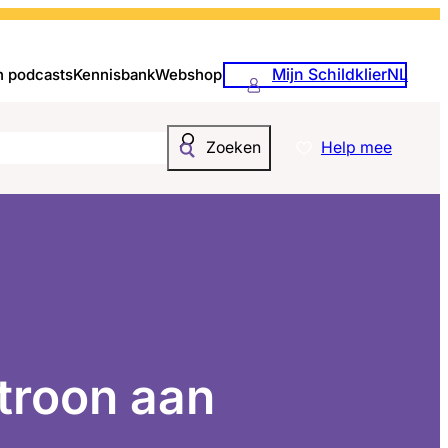
Mijn SchildklierNL
n podcasts
Kennisbank
Webshop
Help mee
Zoeken
troon aan