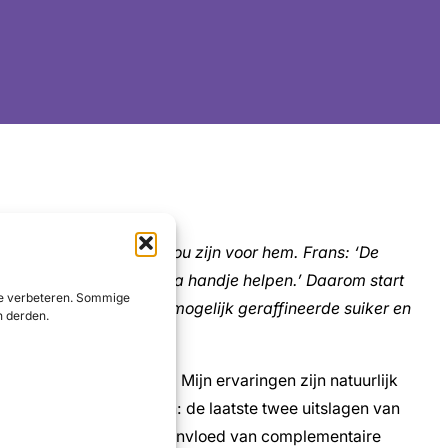
lementaire zorg zinvol zou zijn voor hem. Frans: ‘De
wegen kunnen een extra handje helpen.’ Daarom start
 te verbeteren. Sommige
 en ik probeer zo min mogelijk geraffineerde suiker en
n derden.
ntair geneeskundige. Mijn ervaringen zijn natuurlijk
k uit mijn bloeduitslagen: de laatste twee uitslagen van
erzoek zou doen naar de invloed van complementaire