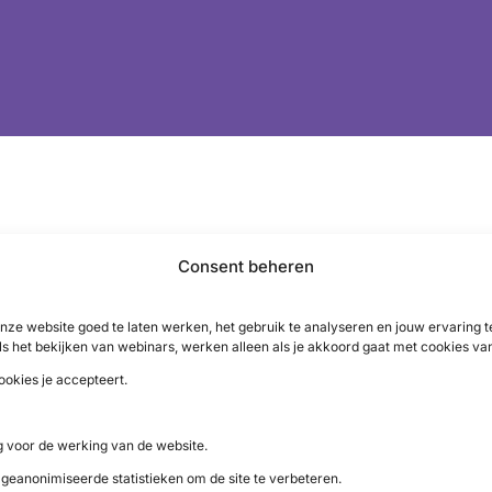
Consent beheren
ichte kankertherapie en vroeg zich al langere tijd af of comp
plementaire geneeskunde, gezonde voeding en voldoende be
nze website goed te laten werken, het gebruik te analyseren en jouw ervaring
 zijn voedingspatroon. ‘Ik eet nu nagenoeg geen vlees meer
ls het bekijken van webinars, werken alleen als je akkoord gaat met cookies va
n, fruit en vleesvervangers.
ookies je accepteert.
 supplementen, die worden voorgeschreven door een compleme
 voor de werking van de website.
ndeling en mijn algehele gesteldheid goed doet. Dat blijkt oo
ovember 2019. Het zou mooi zijn als de wetenschap meer ond
 geanonimiseerde statistieken om de site te verbeteren.