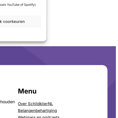
oals YouTube of Spotify).
jk voorkeuren
Menu
ehouden
Over SchildklierNL
Belangenbehartiging
Webinars en podcasts