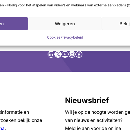
ten
– Nodig voor het afspelen van video’s en webinars van externe aanbieders (z
en
Weigeren
Beki
Cookies
Privacybeleid
LinkedIn
X
YouTube
Instagram
Facebook
Nieuwsbrief
sinformatie en
Wil je op de hoogte worden g
zoeken bekijk onze
van nieuws en activiteiten?
na
.
Meld je aan voor de online