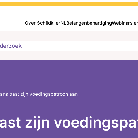
Over SchildklierNL
Belangenbehartiging
Webinars e
derzoek
rans past zijn voedingspatroon aan
ast zijn voedingspa