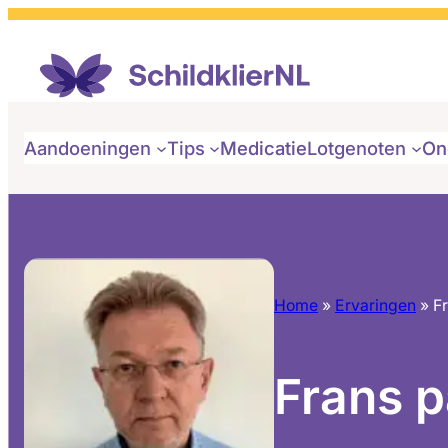
Aandoeningen
Tips
Medicatie
Lotgenoten
On
Home
»
Ervaringen
»
F
Frans p