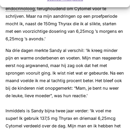
2.7). In eerste instantie was de
internist
, na overleg met de
endocrinoloog
, terughoudend om Cytomel voor te
schrijven. Maar na mijn aandringen op een proefperiode
mocht ik, naast de 150mg Thyrax die ik al slikte, starten
met een voorzichtige dosering van 6,25mcg ’s morgens en
6,25mcg ’s avonds.’
Na drie dagen merkte Sandy al verschil: ‘Ik kreeg minder
pijn en warme onderbenen en voeten. Mijn man reageerde
eerst nog argwanend, maar hij zag ook dat het met
sprongen vooruit ging. Ik wist niet wat er gebeurde. Na een
maand voelde ik me al tachtig procent beter. Het bleef ook
bij de kinderen niet onopgemerkt: “Mam, je bent nu weer
de leuke, lieve moeder”, was hun reactie.’
Inmiddels is Sandy bijna twee jaar verder: ‘Ik voel me
super! Ik gebruik 137,5 mg Thyrax en driemaal 6,25mcg
Cytomel verdeeld over de dag. Mijn man en ik hebben het