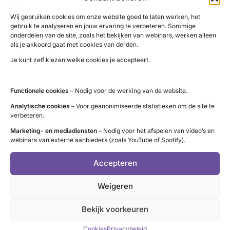
mij op de bank. Dezelfde avond lag ik op de afdeling
neurologie van het ziekenhuis. Hier kreeg ik een MRI-scan
Wij gebruiken cookies om onze website goed te laten werken, het
gebruik te analyseren en jouw ervaring te verbeteren. Sommige
van mijn nek, omdat de artsen dachten aan multiple
onderdelen van de site, zoals het bekijken van webinars, werken alleen
sclerose. Gelukkig was dat het niet, maar wat het wel was
als je akkoord gaat met cookies van derden.
werd niet duidelijk. Vrij snel kwam het gevoel in mijn
Je kunt zelf kiezen welke cookies je accepteert.
armen weer terug en na zes dagen ziekenhuis werd ik naar
huis gestuurd met krukken.’
Functionele cookies
– Nodig voor de werking van de website.
Proefbehandeling
Analytische cookies
– Voor geanonimiseerde statistieken om de site te
verbeteren.
Het toeval wilde dat Sandy in het ziekenhuis van een
Marketing- en mediadiensten
– Nodig voor het afspelen van video’s en
vriendin het tijdschrift Vriendin kreeg met daarin een artikel
webinars van externe aanbieders (zoals YouTube of Spotify).
over iemand bij wie het lichaam
T4
niet goed kon omzetten
Accepteren
naar
T3
: ‘Ik herkende hierin zoveel van mijzelf, dat ik direct
na thuiskomst meer informatie zocht en dit voorlegde aan
Weigeren
mijn
internist
. Gelukkig stond zij ervoor open en nam het
mee in het bloedonderzoek. Hieruit bleek dat de
T3
-waarde
Bekijk voorkeuren
inderdaad laag was, te weten 0,8 (referentiewaarden 1.3-
Cookies
Privacybeleid