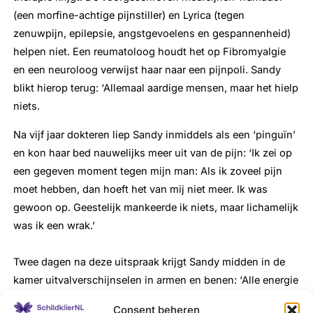
(een morfine-achtige pijnstiller) en Lyrica (tegen
zenuwpijn, epilepsie, angstgevoelens en gespannenheid)
helpen niet. Een reumatoloog houdt het op Fibromyalgie
en een neuroloog verwijst haar naar een pijnpoli. Sandy
blikt hierop terug: ‘Allemaal aardige mensen, maar het hielp
niets.
Na vijf jaar dokteren liep Sandy inmiddels als een ‘pinguïn’
en kon haar bed nauwelijks meer uit van de pijn: ‘Ik zei op
een gegeven moment tegen mijn man: Als ik zoveel pijn
moet hebben, dan hoeft het van mij niet meer. Ik was
gewoon op. Geestelijk mankeerde ik niets, maar lichamelijk
was ik een wrak.’
Twee dagen na deze uitspraak krijgt Sandy midden in de
kamer uitvalverschijnselen in armen en benen: ‘Alle energie
die ik nog had vloeide weg. Mijn man ving mij op en zette
Consent beheren