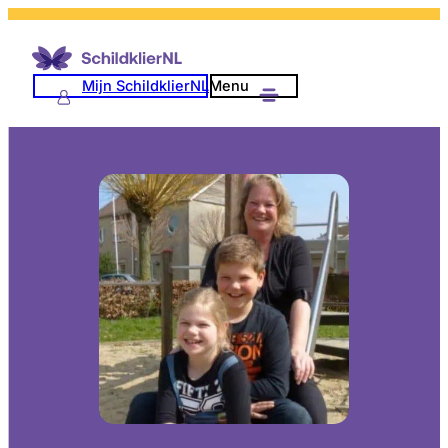
Mijn SchildklierNL
Menu