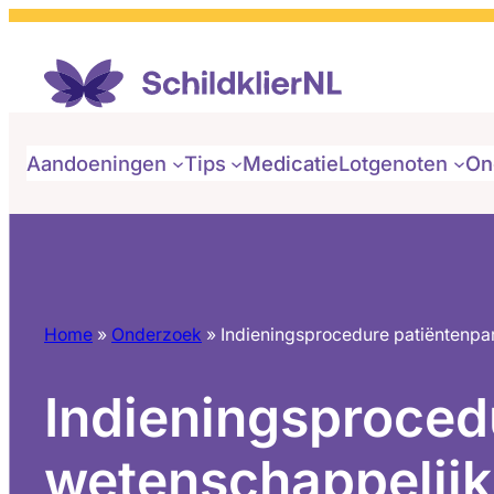
Ga
naar
de
inhoud
Aandoeningen
Tips
Medicatie
Lotgenoten
On
Home
»
Onderzoek
»
Indieningsprocedure patiëntenpar
Indieningsprocedu
wetenschappelijk