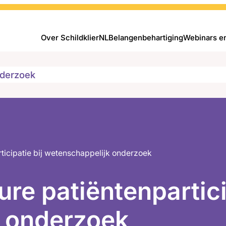
Over SchildklierNL
Belangenbehartiging
Webinars e
derzoek
ticipatie bij wetenschappelijk onderzoek
re patiëntenpartici
 onderzoek