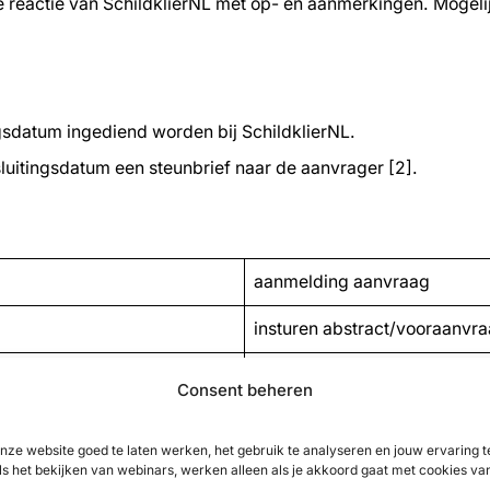
reactie van SchildklierNL met op- en aanmerkingen. Mogeli
ngsdatum ingediend worden bij SchildklierNL.
 sluitingsdatum een steunbrief naar de aanvrager [2].
aanmelding aanvraag
insturen abstract/vooraanvr
ontvangst reactie Schildklie
Consent beheren
insturen volledige aanvraag
nze website goed te laten werken, het gebruik te analyseren en jouw ervaring
ontvangst steunbrief Schildk
ls het bekijken van webinars, werken alleen als je akkoord gaat met cookies va