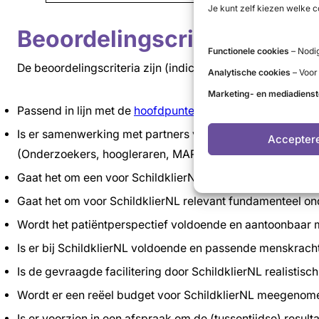
Je kunt zelf kiezen welke c
Beoordelingscriteria Schil
Functionele cookies
– Nodig
De beoordelingscriteria zijn (indicatief, niet limitatief en n
Analytische cookies
– Voor
Marketing- en mediadiens
Passend in lijn met de
hoofdpunten Kennisagenda van Sch
Is er samenwerking met partners van SchildklierNL?
Accepter
(Onderzoekers, hoogleraren, MAR, NVE, Schildkliernetwe
Gaat het om een voor SchildklierNL relevant praktijkgeri
Gaat het om voor SchildklierNL relevant fundamenteel o
Wordt het patiëntperspectief voldoende en aantoonbaa
Is er bij SchildklierNL voldoende en passende menskrach
Is de gevraagde facilitering door SchildklierNL realistisc
Wordt er een reëel budget voor SchildklierNL meegenome
Is er voorzien in een afspraak om de (tussentijdse) resul