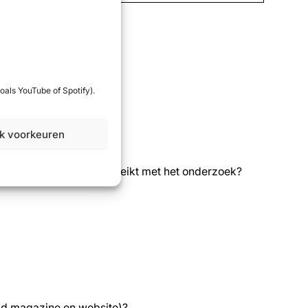
oals YouTube of Spotify).
jk voorkeuren
gen er kunnen worden bereikt met het onderzoek?
hild magazine en website)?