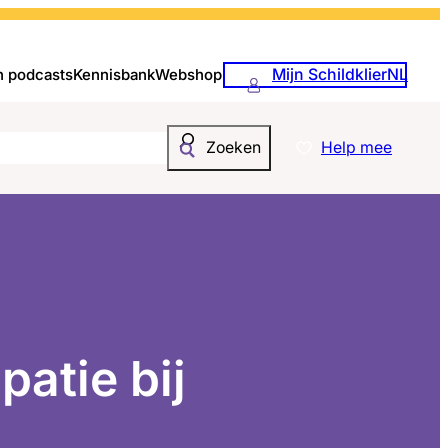
Mijn SchildklierNL
n podcasts
Kennisbank
Webshop
Help mee
Zoeken
patie bij