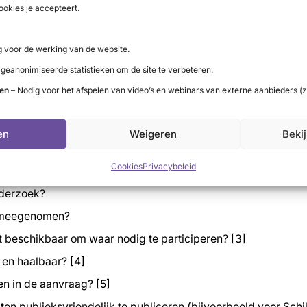
ookies je accepteert.
dklierNL
 voor de werking van de website.
iet volgordelijk):
 geanonimiseerde statistieken om de site te verbeteren.
ten
– Nodig voor het afspelen van video’s en webinars van externe aanbieders (z
ildklierNL
is een pré;
en
Weigeren
Beki
rk, DTCG, e.d.);
Cookies
Privacybeleid
cht onderzoek of project waarin toegelicht welke verbeterin
nderzoek?
r meegenomen?
t beschikbaar om waar nodig te participeren? [3]
h en haalbaar? [4]
n in de aanvraag? [5]
taten publieksvriendelijk te publiceren (bijvoorbeeld voor Sc