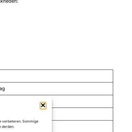
jkheden:
aag
rNL
 te verbeteren. Sommige
lierNL
n derden.