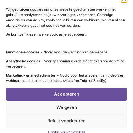
:
schildklierkanker verbetert.
Lees meer
Wij gebruiken cookies om onze website goed te laten werken, het
COMBO-
gebruik te analyseren en jouw ervaring te verbeteren. Sommige
studie
onderdelen van de site, zoals het bekijken van webinars, werken alleen
als je akkoord gaat met cookies van derden.
Je kunt zelf kiezen welke cookies je accepteert.
Behandeling prednison bij
oogziekte van Graves
Functionele cookies
– Nodig voor de werking van de website.
Analytische cookies
– Voor geanonimiseerde statistieken om de site te
Bij sommige patiënten met een
verbeteren.
schildklierziekte ontstaat een ontsteking in de
Marketing- en mediadiensten
– Nodig voor het afspelen van video’s en
oogkas. Dit wordt de Oogziekte van Graves of
webinars van externe aanbieders (zoals YouTube of Spotify).
:
Graves’ Orbitopathie (GO) genoemd.
Lees meer
Behandeling
Accepteren
prednison
Weigeren
bij
oogziekte
Bekijk voorkeuren
T3
-4-Hypo trial
van
Graves
Cookies
Privacybeleid