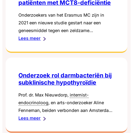
patiënten met MCT8-deficiëntie
Onderzoekers van het Erasmus MC zijn in
2021 een nieuwe studie gestart naar een
geneesmiddel tegen een zeldzame
:
schildklierziekte. Het gaat om een bestaand
Lees meer
Effect
molecuul waarvan de onderzoekers hebben
van
T3
-
ontdekt dat het werkt tegen de ziekte. Dat het
analoog
gunstige effecten heeft op het lichaam van een
Triac
patiënt staat vast. Nu willen de onderzoekers
Onderzoek rol darmbacteriën bij
op
weten of…
subklinische hypothyroïdie
de
hersenontwikkeling
Prof. dr. Max Nieuwdorp,
internist-
van
endocrinoloog
, en arts-onderzoeker Aline
jonge
Fenneman, beiden verbonden aan Amsterdam
patiënten
:
UMC, locatie AMC, zijn gestart met onderzoek
Lees meer
met
Onderzoek
naar de rol van (dunne) darmbacteriën op het
MCT8-