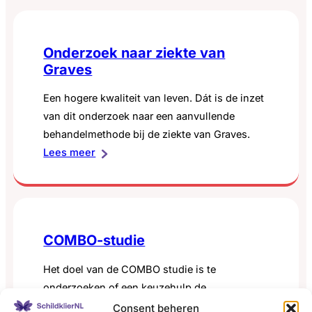
rol
afbraakproces van de schildklier. Eerdere
deficiëntie
darmbacteriën
onderzoeken hebben aangetoond dat door het
bij
inbrengen van gezonde donor feces oplossing
Onderzoek naar ziekte van
subklinische
(poep) de darmbacterie-samenstelling en
Graves
hypothyroïdie
tevens ook de lichaamsstofwisseling tijdelijk
veranderd kan…
Een hogere kwaliteit van leven. Dát is de inzet
van dit onderzoek naar een aanvullende
behandelmethode bij de ziekte van Graves.
:
Lees meer
Onderzoek
naar
ziekte
van
COMBO-studie
Graves
Het doel van de COMBO studie is te
onderzoeken of een keuzehulp de
communicatie tussen arts en patiënten met
Consent beheren