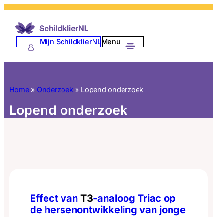
Ga
naar
de
Mijn SchildklierNL
Menu
inhoud
Home
»
Onderzoek
»
Lopend onderzoek
Lopend onderzoek
Effect van
T3
-analoog Triac op
de hersenontwikkeling van jonge