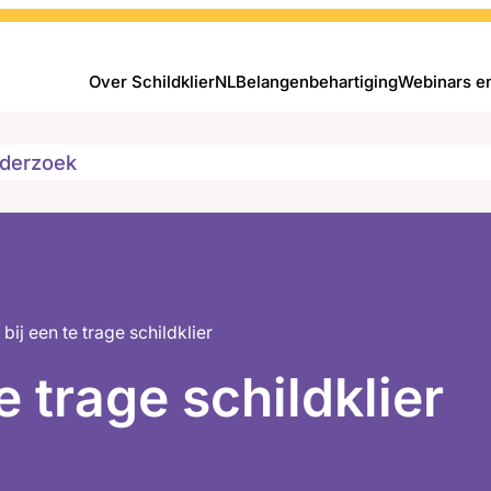
Over SchildklierNL
Belangenbehartiging
Webinars e
derzoek
bij een te trage schildklier
e trage schildklier