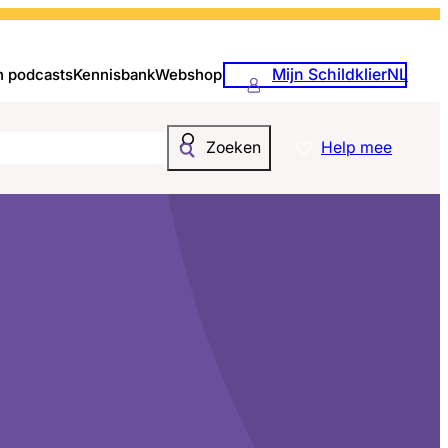
Mijn SchildklierNL
n podcasts
Kennisbank
Webshop
Help mee
Zoeken