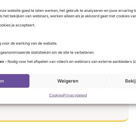
kennis;
nze website goed te laten werken, het gebruik te analyseren en jouw ervaring
ls het bekijken van webinars, werken alleen als je akkoord gaat met cookies va
 mediakanalen;
ookies je accepteert.
iseerde zorgverleners en onderzoekers.
 voor de werking van de website.
 geanonimiseerde statistieken om de site te verbeteren.
ten
– Nodig voor het afspelen van video’s en webinars van externe aanbieders (z
nen de werkgroep multimorbiditeit? Laat het ons
en
Weigeren
Beki
Cookies
Privacybeleid