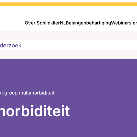
Over SchildklierNL
Belangenbehartiging
Webinars e
derzoek
kgroep multimorbiditeit
orbiditeit