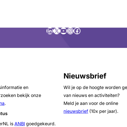
LinkedIn
X
YouTube
Instagram
Facebook
Nieuwsbrief
sinformatie en
Wil je op de hoogte worden g
zoeken bekijk onze
van nieuws en activiteiten?
na
.
Meld je aan voor de online
nieuwsbrief
(10x per jaar).
atus
erNL is
ANBI
goedgekeurd.