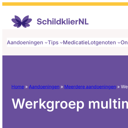
Aandoeningen
Tips
Medicatie
Lotgenoten
On
Home
»
Aandoeningen
»
Meerdere aandoeningen
»
Wer
Werkgroep multim