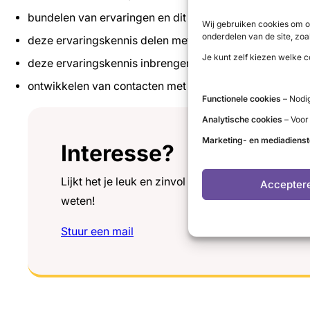
bundelen van ervaringen en dit vertalen naar ervarings
Wij gebruiken cookies om o
onderdelen van de site, zoa
deze ervaringskennis delen met de achterban via onze
Je kunt zelf kiezen welke c
deze ervaringskennis inbrengen bij de zorg;
ontwikkelen van contacten met op dit thema gespecial
Functionele cookies
– Nodig
Analytische cookies
– Voor
Marketing- en mediadiens
Interesse?
Lijkt het je leuk en zinvol om mee te werken bin
Accepter
weten!
Stuur een mail