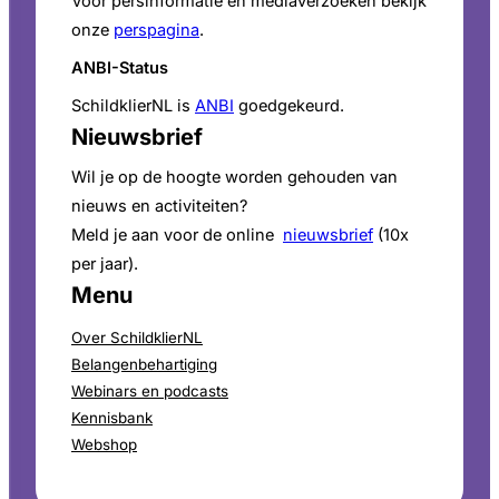
Voor persinformatie en mediaverzoeken bekijk
onze
perspagina
.
ANBI-Status
SchildklierNL is
ANBI
goedgekeurd.
Nieuwsbrief
Wil je op de hoogte worden gehouden van
nieuws en activiteiten?
Meld je aan voor de online
nieuwsbrief
(10x
per jaar).
Menu
Over SchildklierNL
Belangenbehartiging
Webinars en podcasts
Kennisbank
Webshop