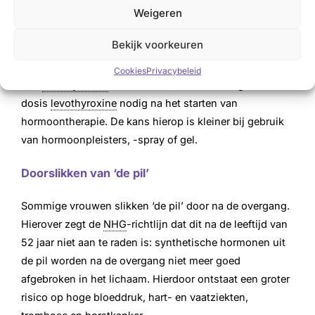
pil, maar in kleinere hoeveelheden) en progesteron.
Weigeren
Progesteron wordt alleen gegeven aan vrouwen die nog
*
een baarmoeder hebben.
Bekijk voorkeuren
Soms hebben vrouwen die voor een te trage schildklier
Cookies
Privacybeleid
met
levothyroxine
worden behandeld een hogere
dosis
levothyroxine
nodig na het starten van
hormoontherapie. De kans hierop is kleiner bij gebruik
van hormoonpleisters, -spray of gel.
Doorslikken van ‘de pil’
Sommige vrouwen slikken ‘de pil’ door na de overgang.
Hierover zegt de
NHG
-richtlijn dat dit na de leeftijd van
52 jaar niet aan te raden is: synthetische hormonen uit
de pil worden na de overgang niet meer goed
afgebroken in het lichaam. Hierdoor ontstaat een groter
risico op hoge bloeddruk, hart- en vaatziekten,