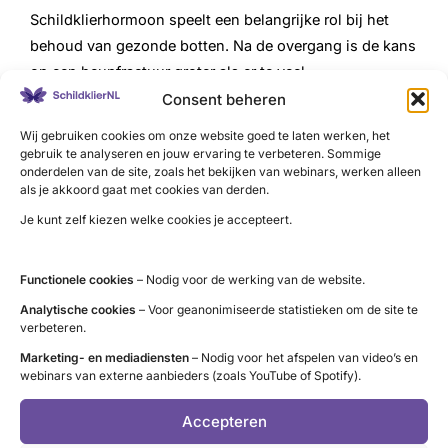
Schildklierhormoon speelt een belangrijke rol bij het
behoud van gezonde botten. Na de overgang is de kans
op een heupfractuur groter als er te veel
schildklierhormoon in het bloed zit.
Consent beheren
De overgang te lijf?
Wij gebruiken cookies om onze website goed te laten werken, het
gebruik te analyseren en jouw ervaring te verbeteren. Sommige
onderdelen van de site, zoals het bekijken van webinars, werken alleen
Hormoontherapie ja of nee?
als je akkoord gaat met cookies van derden.
Je kunt zelf kiezen welke cookies je accepteert.
Je kunt overwegen in de overgang tijdelijk hormonen te
gebruiken:
Functionele cookies
– Nodig voor de werking van de website.
als je zoveel last hebt van opvliegers dat je je normale
Analytische cookies
– Voor geanonimiseerde statistieken om de site te
bezigheden niet kunt voortzetten.
verbeteren.
als je door de nachtelijke zweetaanvallen niet kunt
Marketing- en mediadiensten
– Nodig voor het afspelen van video’s en
webinars van externe aanbieders (zoals YouTube of Spotify).
slapen.
Accepteren
Hormoontherapie bevat een oestrogeen (net als in de