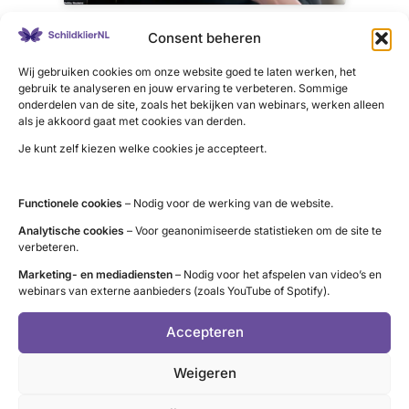
Petra had een scala aan klachten, inclusief heftige
Consent beheren
hartkloppingen en een overslaand hart. Ze kwam er bij
Wij gebruiken cookies om onze website goed te laten werken, het
toeval achter waar het vandaan kwam
gebruik te analyseren en jouw ervaring te verbeteren. Sommige
onderdelen van de site, zoals het bekijken van webinars, werken alleen
als je akkoord gaat met cookies van derden.
Je kunt zelf kiezen welke cookies je accepteert.
Klik om marketing cookies te accepteren
en deze inhoud in te schakelen
Functionele cookies
– Nodig voor de werking van de website.
Analytische cookies
– Voor geanonimiseerde statistieken om de site te
verbeteren.
Marketing- en mediadiensten
– Nodig voor het afspelen van video’s en
webinars van externe aanbieders (zoals YouTube of Spotify).
Accepteren
LinkedIn
X
YouTube
Instagram
Facebook
Weigeren