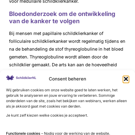
voor medullaire schildklierkanker.
Bloedonderzoek om de ontwikkeling
van de kanker te volgen
Bij mensen met papillaire schildklierkanker of
folliculaire schildklierkanker wordt regelmatig tijdens en
na de behandeling de stof thyreoglobuline in het bloed
gemeten. Thyreoglobuline wordt alleen door de
schildklier gemaakt. De arts kan aan de hoeveelheid
thyreoglobuline in het bloed zien hoe de kanker zich
Consent beheren
ontwikkelt. Thyreoglobuline heet daarom ook wel een
tumormarker voor schildklierkanker. Slaat de
Wij gebruiken cookies om onze website goed te laten werken, het
gebruik te analyseren en jouw ervaring te verbeteren. Sommige
behandeling aan dan daalt de hoeveelheid
onderdelen van de site, zoals het bekijken van webinars, werken alleen
thyreoglobuline in het bloed.
als je akkoord gaat met cookies van derden.
Je kunt zelf kiezen welke cookies je accepteert.
Mensen met medullaire schildklierkanker krijgen
regelmatig bloedonderzoek naar calcitonine. Aan de
hoeveelheid calcitonine in het bloed kan de arts zien of
Functionele cookies
– Nodig voor de werking van de website.