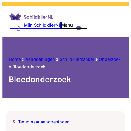
Mijn SchildklierNL
Menu
Home
»
Aandoeningen
»
Schildklierkanker
»
Onderzoek
»
Bloedonderzoek
Bloedonderzoek
Terug naar aandoeningen