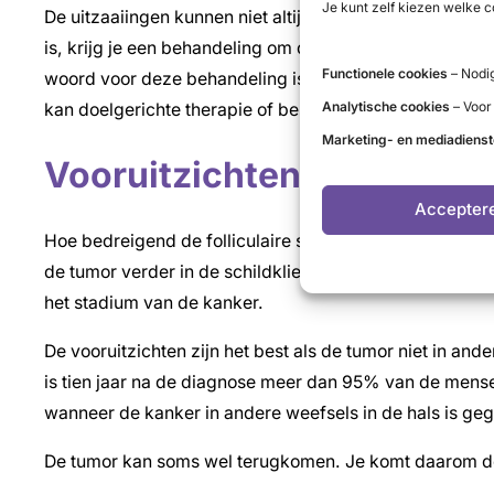
Je kunt zelf kiezen welke c
De uitzaaiingen kunnen niet altijd met radioactief jodi
is, krijg je een behandeling om de ziekte zoveel mogel
Functionele cookies
– Nodig
woord voor deze behandeling is een palliatieve behande
Analytische cookies
– Voor
kan doelgerichte therapie of bestraling zijn. Chemothe
Marketing- en mediadiens
Vooruitzichten bij follicul
Accepter
Hoe bedreigend de folliculaire schildklierkanker is, han
de tumor verder in de schildklier of in de bloedvaten i
het stadium van de kanker.
De vooruitzichten zijn het best als de tumor niet in and
is tien jaar na de diagnose meer dan 95% van de mensen 
wanneer de kanker in andere weefsels in de hals is gegr
De tumor kan soms wel terugkomen. Je komt daarom de e