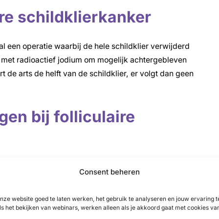
re schildklierkanker
al een operatie waarbij de hele schildklier verwijderd
 met radioactief jodium om mogelijk achtergebleven
t de arts de helft van de schildklier, er volgt dan geen
en bij folliculaire
ren met een operatie. In de meeste andere gevallen volgen
Consent beheren
een andere behandeling voorstellen zoals bestraling,
e uitzaaiingen kleiner te maken of helemaal te
nze website goed te laten werken, het gebruik te analyseren en jouw ervaring
ls het bekijken van webinars, werken alleen als je akkoord gaat met cookies va