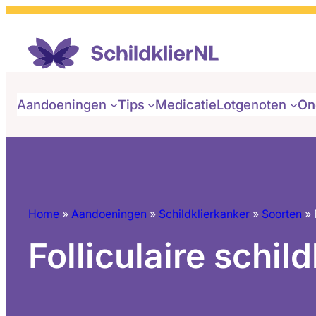
Aandoeningen
Tips
Medicatie
Lotgenoten
On
Home
»
Aandoeningen
»
Schildklierkanker
»
Soorten
»
Folliculaire schil