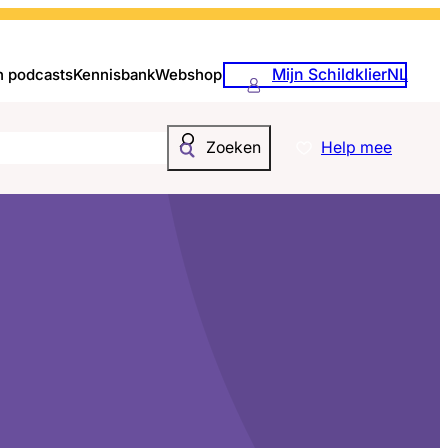
Mijn SchildklierNL
n podcasts
Kennisbank
Webshop
Help mee
Zoeken