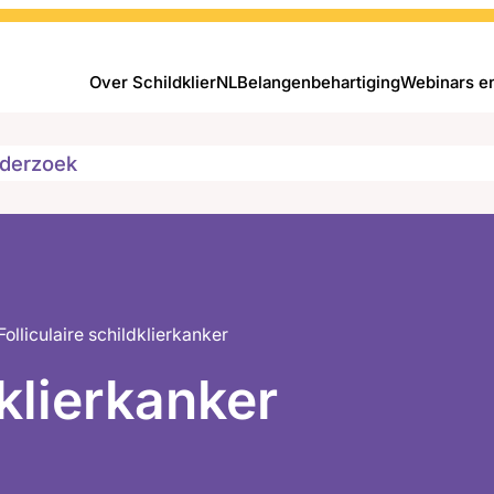
Over SchildklierNL
Belangenbehartiging
Webinars e
derzoek
Folliculaire schildklierkanker
dklierkanker