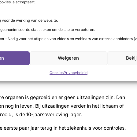
ookies je accepteert.
um behandeld of verwijderd worden. Als dit niet mogelijk
ijk te remmen en de klachten tegen te gaan. Een ander
 voor de werking van de website.
ling. De arts bespreekt welke mogelijkheden er zijn. Dat
 geanonimiseerde statistieken om de site te verbeteren.
rapie wordt niet gegeven.
ten
– Nodig voor het afspelen van video’s en webinars van externe aanbieders (z
aire schildklierkanker
en
Weigeren
Beki
gt af van hoe ver de kanker is uitgebreid. Bijvoorbeeld of
Cookies
Privacybeleid
s gegroeid. De uitgebreidheid van de kanker heet ook wel
ere organen is gegroeid en er geen uitzaaiingen zijn. Dan
nog in leven. Bij uitzaaiingen verder in het lichaam of
oeid, is de 10-jaarsoverleving lager.
erste paar jaar terug in het ziekenhuis voor controles.