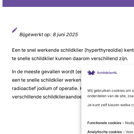
Bijgewerkt op:
8 juni 2025
Een te snel werkende schildklier (hyperthyreoïdie) ken
te snelle schildklier kunnen daarom verschillend zijn.
In de meeste gevallen wordt (eerst) voor een behandel
een te snelle schildklier werken medicijnen zeker niet.
radioactief jodium of operatie. Klik in de rechterkolom
Wij gebruiken cookies om o
onderdelen van de site, zoa
verschillende schildklieraandoeningen als gevolg van e
Je kunt zelf kiezen welke c
Functionele cookies
– Nodig
Analytische cookies
– Voor