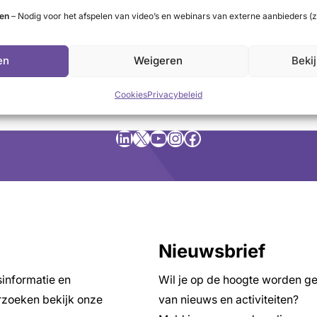
ten
– Nodig voor het afspelen van video’s en webinars van externe aanbieders (z
en
Weigeren
Beki
Cookies
Privacybeleid
LinkedIn
X
YouTube
Instagram
Facebook
Nieuwsbrief
sinformatie en
Wil je op de hoogte worden g
zoeken bekijk onze
van nieuws en activiteiten?