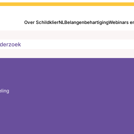
Over SchildklierNL
Belangenbehartiging
Webinars e
derzoek
ling