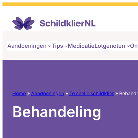
Aandoeningen
Tips
Medicatie
Lotgenoten
On
Home
»
Aandoeningen
»
Te snelle schildklier
»
Behande
Behandeling