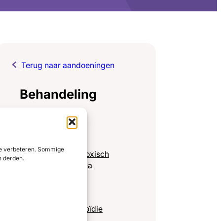
Terug naar aandoeningen
Behandeling
Ziekte van Graves
 te verbeteren. Sommige
Toxisch adenoom / toxisch
n derden.
(multi)nodulair struma
Externe oorzaken
Centrale hyperthyreoïdie