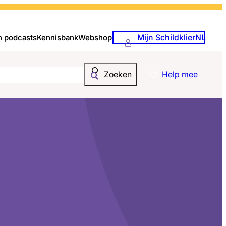
Mijn SchildklierNL
n podcasts
Kennisbank
Webshop
Help mee
Zoeken