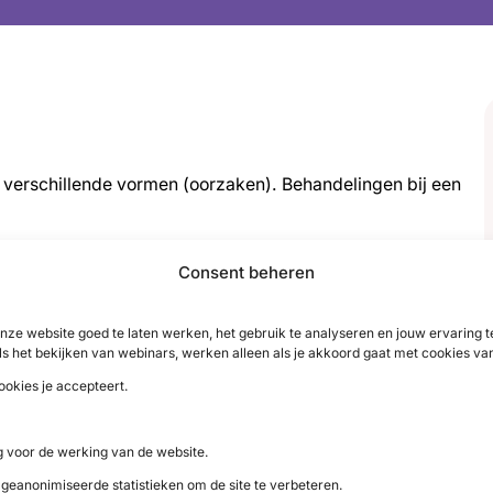
t verschillende vormen (oorzaken). Behandelingen bij een
ing met medicijnen gekozen. Bij een aantal vormen van
Consent beheren
 Dan kiest men meteen voor een definitieve oplossing:
 om meer te lezen over de behandelingen bij de
nze website goed te laten werken, het gebruik te analyseren en jouw ervaring
ls het bekijken van webinars, werken alleen als je akkoord gaat met cookies va
en snel werkende schildklier.
ookies je accepteert.
 voor de werking van de website.
 geanonimiseerde statistieken om de site te verbeteren.