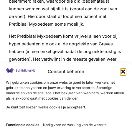
belemmerd raken, waardoor die dik (oedemateus)
kunnen worden wat pijnlijk is (vooral aan de zool van
de voet). Hierdoor staat of loopt een patiënt met
Pretibiaal
Myxoedeem
soms moeilijk.
Het Pretibiaal
Myxoedeem
komt vrijwel alleen voor bij
hyper patiënten die ook al de oogziekte van Graves
hebben (in een enkel geval nadat de oogziekte rustig is
geworden). Het verdwijnt in de meeste gevallen weer
vanzelf, zodra de schildklier en/of de ontsteking van de
Consent beheren
ogen tot rust is gekomen of gebracht door middel van
medicijnen of bestraling. Maar dit kan wel lang duren.
Wij gebruiken cookies om onze website goed te laten werken, het
gebruik te analyseren en jouw ervaring te verbeteren. Sommige
onderdelen van de site, zoals het bekijken van webinars, werken alleen
Behandeling
als je akkoord gaat met cookies van derden.
In principe behoeft pretibiaal
myxoedeem
geen
Je kunt zelf kiezen welke cookies je accepteert.
behandeling. Maar als het erg ontsierend is of als de
bloedtoevoer van de voeten wordt belemmerd waardoor
Functionele cookies
– Nodig voor de werking van de website.
er pijn ontstaat, kan een plaatselijke behandeling