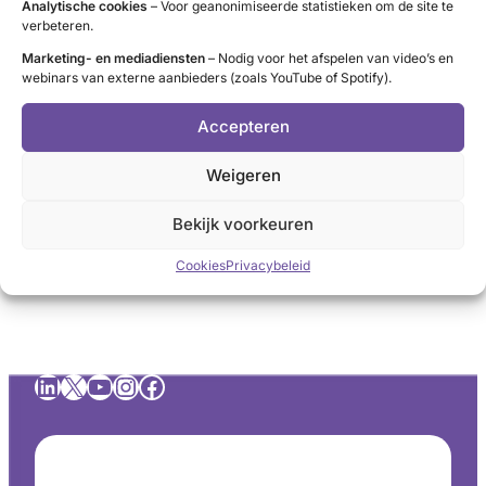
Analytische cookies
– Voor geanonimiseerde statistieken om de site te
geboden worden. Deze bestaat uit een huidzalf met
verbeteren.
hoge doseringen corticosteroïden (=
Marketing- en mediadiensten
– Nodig voor het afspelen van video’s en
ontstekingsremmers), die onder een alles bedekkend en
webinars van externe aanbieders (zoals YouTube of Spotify).
nogal strak aangebracht zwachtelverband wordt
Accepteren
aangebracht. De behandeling wordt meestal door een
huidarts (dermatoloog) gedaan en moet vaak vele
Weigeren
maanden worden volgehouden. Bij ernstige gevallen
van pretibiaal
myxoedeem
heeft een behandeling niet
Bekijk voorkeuren
altijd resultaat.
Cookies
Privacybeleid
LinkedIn
X
YouTube
Instagram
Facebook