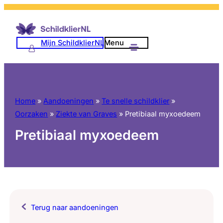
Mijn SchildklierNL
Menu
Home
»
Aandoeningen
»
Te snelle schildklier
»
Oorzaken
»
Ziekte van Graves
»
Pretibiaal myxoedeem
Pretibiaal myxoedeem
Terug naar aandoeningen