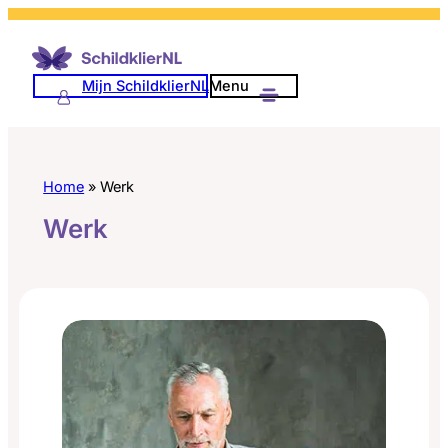
Ga
naar
de
Mijn SchildklierNL
Menu
inhoud
Home
»
Werk
Werk