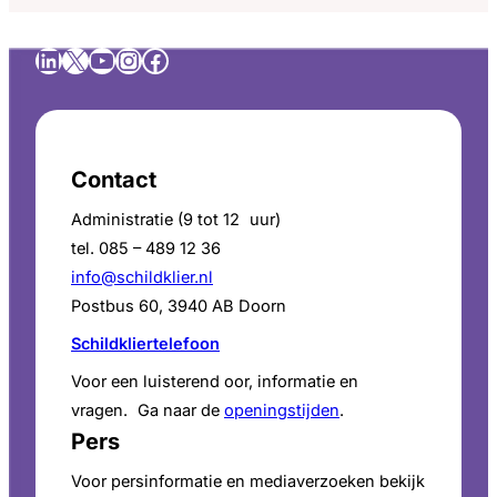
tussen
Sociale Zaken en Werkgelegenheid en die van
werk
Volksgezondheid, Welzijn en Sport. De
LinkedIn
X
YouTube
Instagram
Facebook
en
organisaties willen dat er integraal beleid komt
gezondheid
waardoor mensen een (chronische)
voor
aandoening…
beter
Contact
werk(behoud)
bij
Administratie (9 tot 12 uur)
ziekte
tel. 085 – 489 12 36
info@schildklier.nl
Postbus 60, 3940 AB Doorn
Schildkliertelefoon
Voor een luisterend oor, informatie en
vragen. Ga naar de
openingstijden
.
Pers
Voor persinformatie en mediaverzoeken bekijk