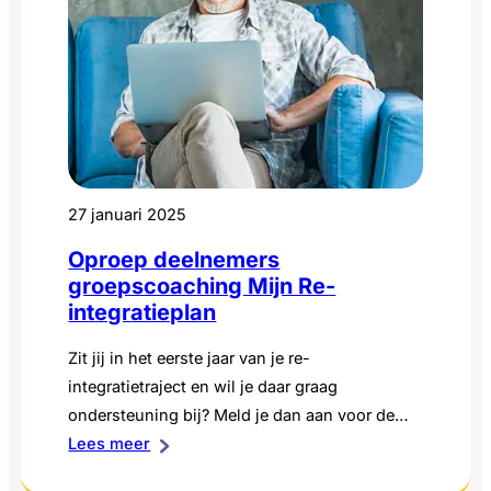
27 januari 2025
Oproep deelnemers
groepscoaching Mijn Re-
integratieplan
Zit jij in het eerste jaar van je re-
integratietraject en wil je daar graag
ondersteuning bij? Meld je dan aan voor de
:
pilot van het programma Mijn Re-
Lees meer
Oproep
integratieplan.