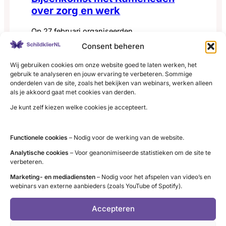
over zorg en werk
Op 27 februari organiseerden
Patiëntenfederatie Nederland, MIND en
Consent beheren
Ieder(in) een bijeenkomst over het thema zorg
Wij gebruiken cookies om onze website goed te laten werken, het
:
en werk. Ervaringsdeskundigen, die van jongs
Lees meer
gebruik te analyseren en jouw ervaring te verbeteren. Sommige
Bijeenkomst
onderdelen van de site, zoals het bekijken van webinars, werken alleen
af aan of gedurende het leven te maken
als je akkoord gaat met cookies van derden.
met
hebben gekregen met een beperking,
Je kunt zelf kiezen welke cookies je accepteert.
Kamerleden
chronische ziekte en/of psychische
over
aandoening, spraken met Kamerleden en
zorg
medewerkers van VVD, NSC, GL/PvdA en BBB
Functionele cookies
– Nodig voor de werking van de website.
en
over ervaringen met sociale zekerheid…
Analytische cookies
– Voor geanonimiseerde statistieken om de site te
werk
verbeteren.
Marketing- en mediadiensten
– Nodig voor het afspelen van video’s en
webinars van externe aanbieders (zoals YouTube of Spotify).
Accepteren