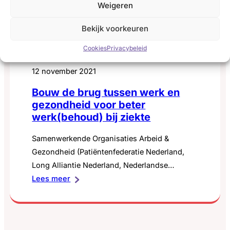
Weigeren
Bekijk voorkeuren
Cookies
Privacybeleid
12 november 2021
Bouw de brug tussen werk en
gezondheid voor beter
werk(behoud) bij ziekte
Samenwerkende Organisaties Arbeid &
Gezondheid (Patiëntenfederatie Nederland,
Long Alliantie Nederland, Nederlandse
:
Federatie van Kankerpatiëntenorganisaties en
Lees meer
Bouw
de Vereniging voor mensen met
de
Constitutioneel Eczeem) boden recentelijk een
brug
manifest aan bij de Kamercommissies voor