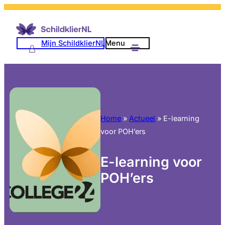
Mijn SchildklierNL
Menu
Home
»
Actueel
»
E-learning
voor POH’ers
E-learning voor
POH’ers