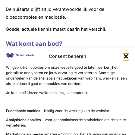
De huisarts blijft altijd verantwoordelijk voor de
bloedcontroles en medicatie.
Goede, actuele kennis maakt daarin het verschil.
Wat komt aan bod?
Consent beheren
De e-learning helpt zorgprofessionals om:
Wij gebruiken cookies om onze website goed te laten werken, het
de werking van de schildklier en veelvoorkomende
gebruik te analyseren en jouw ervaring te verbeteren. Sommige
aandoeningen beter te begrijpen
onderdelen van de site, zoals het bekijken van webinars, werken alleen
als je akkoord gaat met cookies van derden.
labwaarden te interpreteren en passende vervolgstappen te
Je kunt zelf kiezen welke cookies je accepteert.
bepalen
medicatie en instelling zorgvuldig te monitoren
Functionele cookies
– Nodig voor de werking van de website.
aandacht te hebben voor medicatie-inname, interacties en
Analytische cookies
– Voor geanonimiseerde statistieken om de site te
valkuilen
verbeteren.
leefstijlonderwerpen zoals voeding, beweging en stress
Marketing- en mediadiensten
– Nodig voor het afspelen van video’s en