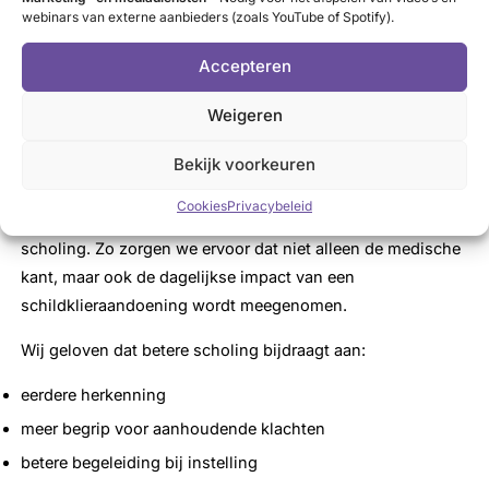
bespreekbaar te maken
webinars van externe aanbieders (zoals YouTube of Spotify).
De inhoud is praktisch en direct toepasbaar in de
Accepteren
spreekkamer.
Weigeren
Samen werken aan betere zorg
Bekijk voorkeuren
SchildklierNL heeft vanuit patiëntenperspectief
Cookies
Privacybeleid
meegedacht over de inhoud en relevantie van deze
scholing. Zo zorgen we ervoor dat niet alleen de medische
kant, maar ook de dagelijkse impact van een
schildklieraandoening wordt meegenomen.
Wij geloven dat betere scholing bijdraagt aan:
eerdere herkenning
meer begrip voor aanhoudende klachten
betere begeleiding bij instelling