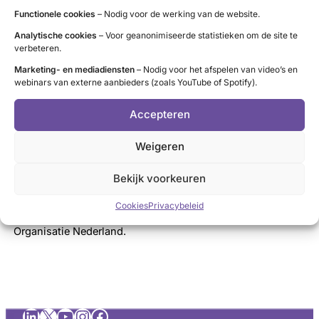
Functionele cookies
– Nodig voor de werking van de website.
veiligheid en effectiviteit van behandelingen is nodig voor
nieuwe of verbeterde behandelingen voor
Analytische cookies
– Voor geanonimiseerde statistieken om de site te
verbeteren.
schildklierziekten. Het is daarom belangrijk dat patiënten
Marketing- en mediadiensten
– Nodig voor het afspelen van video’s en
meer bekend zijn met medisch wetenschappelijk
webinars van externe aanbieders (zoals YouTube of Spotify).
onderzoek en het nut hiervan in het algemeen. Maar met
dit project willen we ook patienten beter kunnen toerusten,
Accepteren
zodat het gesprek over medisch-wetenschappelijk
Weigeren
onderzoek in de spreekkamer gelijkwaardig verloopt en de
patiënt zelf goed kan afwegen of hij/zij mee wil doen.
Bekijk voorkeuren
Het betreft hier een samenwerkingsproject van Crohn &
Cookies
Privacybeleid
Colitis NL, Diabetesvereniging Nederland en Schildklier
Organisatie Nederland.
LinkedIn
X
YouTube
Instagram
Facebook