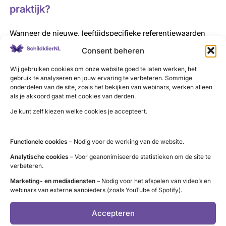
praktijk?
Wanneer de nieuwe, leeftijdspecifieke referentiewaarden
worden toegepast, blijkt dat vooral bij oudere volwassenen
Consent beheren
minder vaak onterecht de diagnose ‘subklinische
Wij gebruiken cookies om onze website goed te laten werken, het
hypothyreoïdie’ wordt gesteld. Bijvoorbeeld: bij vrouwen
gebruik te analyseren en jouw ervaring te verbeteren. Sommige
van 50-60 jaar daalde het aantal diagnoses van 13,1% naar
onderdelen van de site, zoals het bekijken van webinars, werken alleen
als je akkoord gaat met cookies van derden.
8,6%. Bij vrouwen van 90-100 jaar zelfs van 22,7% naar
8,1%. Ook bij mannen zijn er vergelijkbare dalingen te zien.
Je kunt zelf kiezen welke cookies je accepteert.
In de leeftijdscategorie 50-60 jaar daalde het aantal
diagnoses van 10,9% naar 7,7%, bij mannen van 90-100
Functionele cookies
– Nodig voor de werking van de website.
jaar daalde het aantal diagnoses van 27,4% naar 9,6%.
Analytische cookies
– Voor geanonimiseerde statistieken om de site te
verbeteren.
SchildkierNL vindt het positief dat door dit onderzoek
Marketing- en mediadiensten
– Nodig voor het afspelen van video’s en
minder vaak onterecht de diagnose ‘subklinische
webinars van externe aanbieders (zoals YouTube of Spotify).
hypothyreoïdie’ wordt gesteld. SchildklierNL ziet graag dat
artsen die patiënten behandelen met
levothyroxine
Accepteren
leeftijdsafhankelijke referentiewaarden niet als