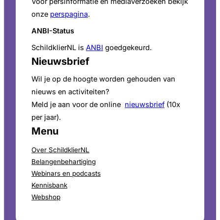
Voor persinformatie en mediaverzoeken bekijk
onze
perspagina
.
ANBI-Status
SchildklierNL is
ANBI
goedgekeurd.
Nieuwsbrief
Wil je op de hoogte worden gehouden van
nieuws en activiteiten?
Meld je aan voor de online
nieuwsbrief
(10x
per jaar).
Menu
Over SchildklierNL
Belangenbehartiging
Webinars en podcasts
Kennisbank
Webshop