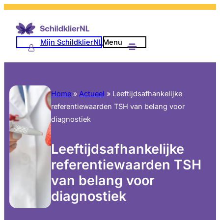
Mijn SchildklierNL
Menu
Home
»
Actueel
»
Leeftijdsafhankelijke
referentiewaarden TSH van belang voor
diagnostiek
Leeftijdsafhankelijke
referentiewaarden TSH
van belang voor
diagnostiek