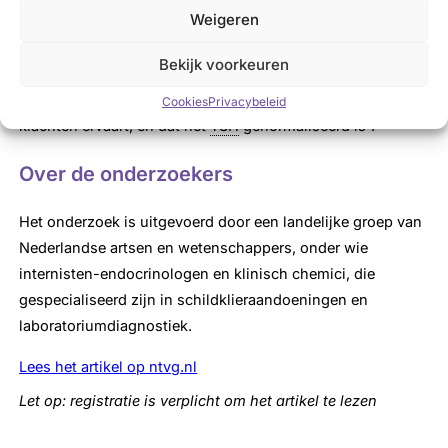
Weigeren
streefwaarden voor
levothyroxine
-therapie hanteren, maar
handelen zoals in de richtlijn voor huisartsen is
Bekijk voorkeuren
beschreven: “Doel van de substitutie met
levothyroxine
is
dat de patiënt klachtenvrij is, dan wel zo min mogelijk
Cookies
Privacybeleid
klachten ervaart, en dat het
TSH
genormaliseerd is”.
Over de onderzoekers
Het onderzoek is uitgevoerd door een landelijke groep van
Nederlandse artsen en wetenschappers, onder wie
internisten-endocrinologen en klinisch chemici, die
gespecialiseerd zijn in schildklieraandoeningen en
laboratoriumdiagnostiek.
Lees het artikel op ntvg.nl
Let op: registratie is verplicht om het artikel te lezen