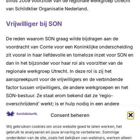
sinds 2009 voorzitter van de regionale werkgroep Utrecht
van Schildklier Organisatie Nederland.
Vrijwilliger bij SON
De reden waarom SON graag wilde bijdragen aan de
voordracht van Corrie voor een Koninklijke onderscheiding
zit vooral in haar liefdevolle en tomeloze inzet voor SON en
dan in het bijzonder voor haar rol als voorzitter van de
regionale werkgroep Utrecht. In deze rol is zij het
aanspreekpunt voor de vrijwilligers en de verbindende
factor tussen vrijwilligers, de andere werkgroepen en het
SON-bestuur. Ze staat erom bekend dat ze ‘regio-
overschrijdend’ werkt; is er hulp nodig in een andere
werkgroep, dan ze Corrie zich daarvoor in. De regionale
Consent beheren
werkgroep Utrecht organiseert in samenwerking met
Wij gebruiken cookies om onze website goed te laten werken, het
regionale ziekenhuizen vele bijeenkomsten voor bestaande
gebruik te analyseren en jouw ervaring te verbeteren. Sommige
en toekomstige schildklierpatiënten.
onderdelen van de site, zoals het bekijken van webinars, werken alleen