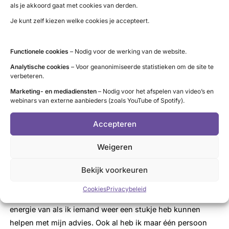
als je akkoord gaat met cookies van derden.
Corries motivatie
Je kunt zelf kiezen welke cookies je accepteert.
Corrie is vrijwilliger geworden omdat zij het zeer belangrijk
Functionele cookies
– Nodig voor de werking van de website.
vindt dat zoveel mogelijk mensen van het bestaan van
Analytische cookies
– Voor geanonimiseerde statistieken om de site te
SON afweten omdat zij weet hoe waardevol goede
verbeteren.
informatie en contact met lotgenoten is. Corrie is namelijk
Marketing- en mediadiensten
– Nodig voor het afspelen van video’s en
zelf schildklierpatiënt, heeft twee dochters met een
webinars van externe aanbieders (zoals YouTube of Spotify).
schildklieraandoening en wist in het begin nog weinig af
van de schildklierorganisatie. Naar eigen zeggen, heeft ze
Accepteren
veel geleerd in de loop der tijd door de gevoerde
Weigeren
gesprekken met lotgenoten.
Bekijk voorkeuren
Nu geeft ze, op haar beurt, haar kennis door aan andere
schildklierpatiënten en biedt geruststelling en een
Cookies
Privacybeleid
luisterend oor. In Corrie haar eigen woorden: “Ik krijg er
energie van als ik iemand weer een stukje heb kunnen
helpen met mijn advies. Ook al heb ik maar één persoon