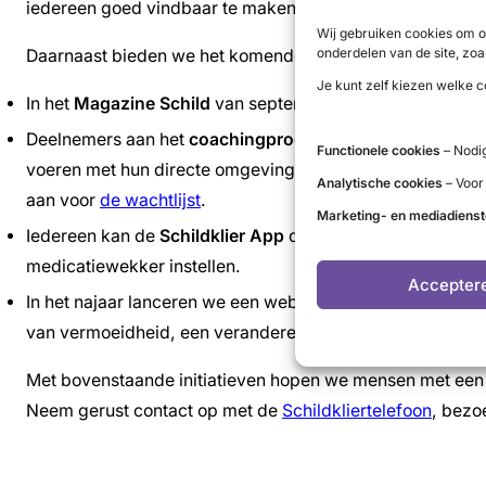
iedereen goed vindbaar te maken, is er een themapagina
Wij gebruiken cookies om o
onderdelen van de site, zoa
Daarnaast bieden we het komende half jaar concrete ond
Je kunt zelf kiezen welke c
In het
Magazine Schild
van september en november vind j
Deelnemers aan het
coachingprogramma van Schildklie
Functionele cookies
– Nodig
voeren met hun directe omgeving. Op dit moment zitten de
Analytische cookies
– Voor
aan voor
de wachtlijst
.
Marketing- en mediadiens
Iedereen kan de
Schildklier App
downloaden om meer regie
medicatiewekker instellen.
Accepter
In het najaar lanceren we een webinar over intimiteit. D
van vermoeidheid, een veranderend lichaam en schommele
Met bovenstaande initiatieven hopen we mensen met een s
Neem gerust contact op met de
Schildkliertelefoon
, bezo