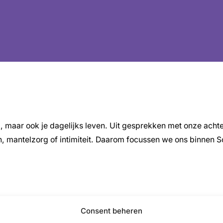
d, maar ook je dagelijks leven. Uit gesprekken met onze ach
n, mantelzorg of intimiteit. Daarom focussen we ons binne
Consent beheren
e past bij het thema Leefwereld. Zo zijn er diverse brochures