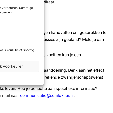
rmatie overzichtelijk bij elkaar.
 te verbeteren. Sommige
n derden.
de onderwerpen.
ent empowerment en krijgen handvatten om gesprekken te
krijgen als de nieuwe sessies zijn gepland? Meld je dan
oals YouTube of Spotify).
je bijvoorbeeld hoe je je voelt en kun je een
jk voorkeuren
ensen met een schildklieraandoening. Denk aan het effect
een niet altijd vanzelfsprekende zwangerschap(swens).
s leven. Heb je behoefte aan specifieke informatie?
n mail naar
communicatie@schildklier.nl
.