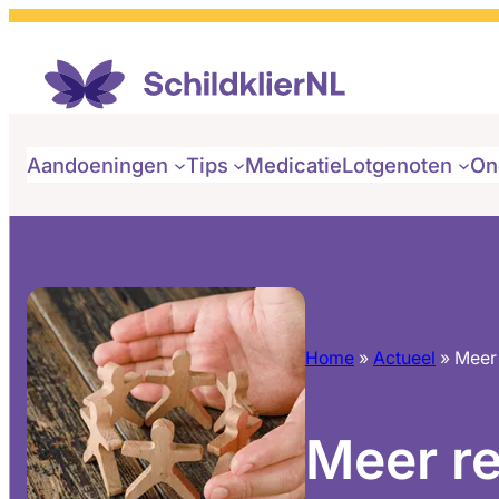
Aandoeningen
Tips
Medicatie
Lotgenoten
On
Home
»
Actueel
»
Meer 
Meer re