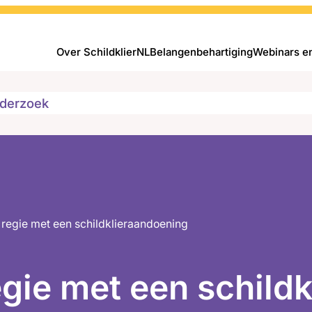
Over SchildklierNL
Belangenbehartiging
Webinars e
derzoek
regie met een schildklieraandoening
gie met een schild