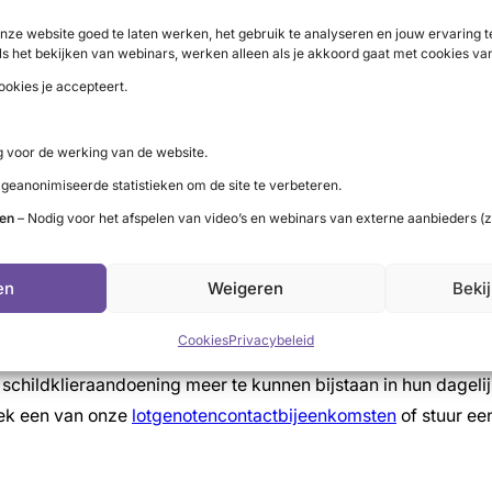
 gemaakt. Via de url
schildklier.nl/leefwereld
vind je alle info
nze website goed te laten werken, het gebruik te analyseren en jouw ervaring
ls het bekijken van webinars, werken alleen als je akkoord gaat met cookies va
ersteuning:
ookies je accepteert.
e praktische tips en ervaringsverhalen over de verschillen
rNL
gaan aan de slag met thema’s als zelfmanagement, pati
 voor de werking van de website.
 coachingprogramma’s vol. Wil je als eerste een uitnodiging 
 geanonimiseerde statistieken om de site te verbeteren.
ten
– Nodig voor het afspelen van video’s en webinars van externe aanbieders (z
 te krijgen over de schildklieraandoening. In
de app
noteer 
en
Weigeren
Beki
it is een belangrijk, maar vaak ook beladen onderwerp voor m
nde hormonen op de behoefte aan intimiteit. Maar ook aan 
Cookies
Privacybeleid
childklieraandoening meer te kunnen bijstaan in hun dagelijk
ek een van onze
lotgenotencontactbijeenkomsten
of stuur ee