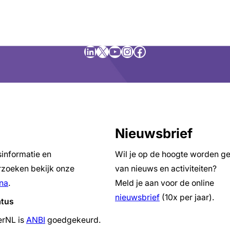
LinkedIn
X
YouTube
Instagram
Facebook
Nieuwsbrief
sinformatie en
Wil je op de hoogte worden g
zoeken bekijk onze
van nieuws en activiteiten?
na
.
Meld je aan voor de online
nieuwsbrief
(10x per jaar).
atus
erNL is
ANBI
goedgekeurd.