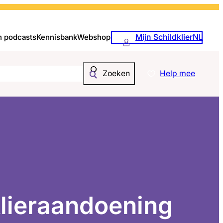
Mijn SchildklierNL
n podcasts
Kennisbank
Webshop
Help mee
Zoeken
klieraandoening