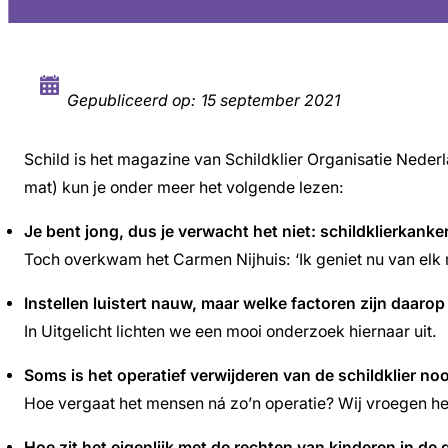
Gepubliceerd op:
15 september 2021
Schild is het magazine van Schildklier Organisatie Neder
mat) kun je onder meer het volgende lezen:
Je bent jong, dus je verwacht het niet: schildklierkanker
Toch overkwam het Carmen Nijhuis: ‘Ik geniet nu van elk
Instellen luistert nauw, maar welke factoren zijn daarop
In Uitgelicht lichten we een mooi onderzoek hiernaar uit.
Soms is het operatief verwijderen van de schildklier n
Hoe vergaat het mensen ná zo’n operatie? Wij vroegen he
Hoe zit het eigenlijk met de rechten van kinderen in d