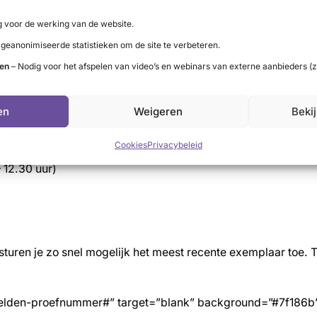
/word-donateur/” background=”#7f186b” size=”2″ icon=”icon: 
 voor de werking van de website.
 geanonimiseerde statistieken om de site te verbeteren.
ten
– Nodig voor het afspelen van video’s en webinars van externe aanbieders (z
en
Weigeren
Beki
Cookies
Privacybeleid
 12.30 uur)
turen je zo snel mogelijk het meest recente exemplaar toe. T
anmelden-proefnummer#” target=”blank” background=”#7f186b” 