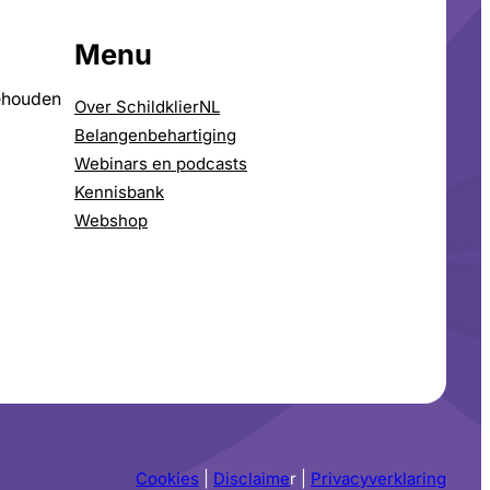
Menu
ehouden
Over SchildklierNL
Belangenbehartiging
Webinars en podcasts
Kennisbank
Webshop
Cookies
|
Disclaime
r |
Privacyverklaring