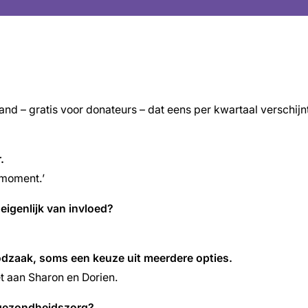
land – gratis voor donateurs – dat eens per kwartaal verschi
.
 moment.’
 eigenlijk van invloed?
oodzaak, soms een keuze uit meerdere opties.
t aan Sharon en Dorien.
e gezondheidszorg?