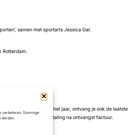
porten’, samen met sportarts Jessica Gal.
rk Rotterdam.
r wordt in de loop van het jaar, ontvang je ook de laatste
 te verbeteren. Sommige
 betaalt € 38,00 bij betaling na ontvangst factuur.
n derden.