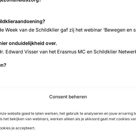
ildklieraandoening?
e Week van de Schildklier gaf zij het webinar ‘Bewegen en s
ier onduidelijkheid over.
n dr. Edward Visser van het Erasmus MC en Schildklier Netwe
en?
agazine Schild gratis
Consent beheren
schijnt in maart, juni, september en december. Als je donateu
nze website goed te laten werken, het gebruik te analyseren en jouw ervaring
rage €36,00 of €3,00 per maand (bij automatische incasso); u
ls het bekijken van webinars, werken alleen als je akkoord gaat met cookies va
hap van de patiëntenorganisatie
.
ookies je accepteert.