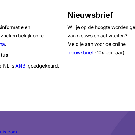
Nieuwsbrief
sinformatie en
Wil je op de hoogte worden g
zoeken bekijk onze
van nieuws en activiteiten?
na
.
Meld je aan voor de online
nieuwsbrief
(10x per jaar).
atus
erNL is
ANBI
goedgekeurd.
uis.com