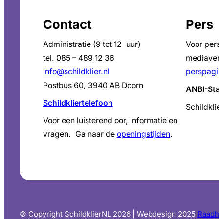
Contact
Pers
Administratie (9 tot 12 uur)
Voor per
tel. 085 – 489 12 36
mediaver
info@schildklier.nl
perspagi
Postbus 60, 3940 AB Doorn
ANBI-St
Schildkliertelefoon
Schildkli
Voor een luisterend oor, informatie en
vragen. Ga naar de
openingstijden
.
© Copyright SchildklierNL 2026 | Webdesign 2025
Raadh