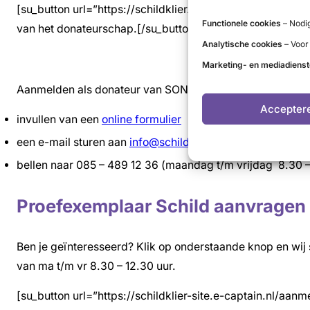
[su_button url=”https://schildklier.nl/over-son/help-mee
Functionele cookies
– Nodig
van het donateurschap.[/su_button]
Analytische cookies
– Voor
Marketing- en mediadiens
Aanmelden als donateur van SON kan als volgt:
Accepter
invullen van een
online formulier
een e-mail sturen aan
info@schildklier.nl
bellen naar 085 – 489 12 36 (maandag t/m vrijdag 8.30 –
Proefexemplaar Schild aanvragen
Ben je geïnteresseerd? Klik op onderstaande knop en wij s
van ma t/m vr 8.30 – 12.30 uur.
[su_button url=”https://schildklier-site.e-captain.nl/a