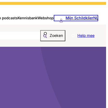
Mijn SchildklierNL
n podcasts
Kennisbank
Webshop
Help mee
Zoeken