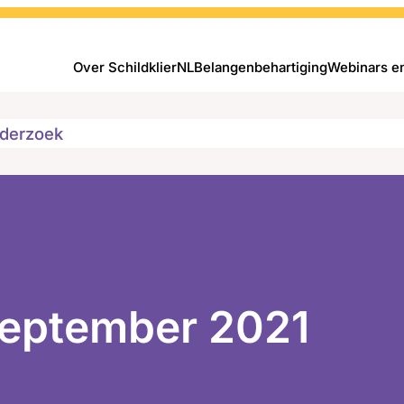
Over SchildklierNL
Belangenbehartiging
Webinars e
derzoek
september 2021