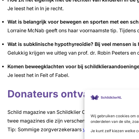
Je leest het in In je recht.
Wat is belangrijk voor bewegen en sporten met een sch
Lorraine McNab geeft ons haar voornaamste tip. Tijdens d
Wat is subklinische hypothyreoïdie? Bij veel mensen is h
Gelukkig krijgen we uitleg van prof. dr. Robin Peeters e
Komen beweegklachten voor bij schildklieraandoening
Je leest het in Feit of Fabel.
Donateurs ontvangen het m
Schild magazine van Schildklier Organisatie Nederland ver
Wij gebruiken cookies om o
twee magazines die zijn verschenen. Voor 2021 is de bijd
onderdelen van de site, zoa
Tip: Sommige zorgverzekeraars
vergoeden het lidmaatsc
Je kunt zelf kiezen welke c