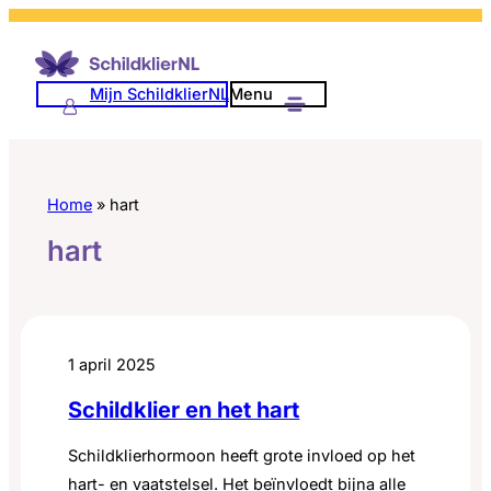
Ga
naar
de
Mijn SchildklierNL
Menu
inhoud
Home
»
hart
hart
1 april 2025
Schildklier en het hart
Schildklierhormoon heeft grote invloed op het
hart- en vaatstelsel. Het beïnvloedt bijna alle