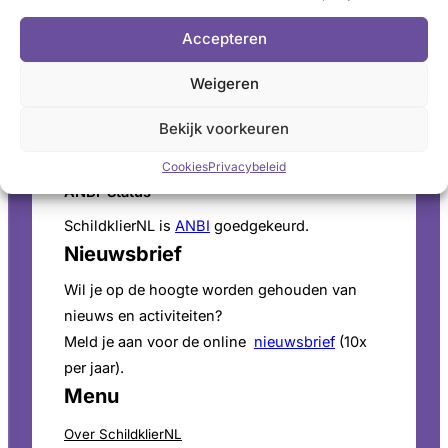
Schildkliertelefoon
Accepteren
Voor een luisterend oor, informatie en
vragen. Ga naar de
openingstijden
.
Weigeren
Pers
Bekijk voorkeuren
Voor persinformatie en mediaverzoeken bekijk
onze
perspagina
.
Cookies
Privacybeleid
ANBI-Status
SchildklierNL is
ANBI
goedgekeurd.
Nieuwsbrief
Wil je op de hoogte worden gehouden van
nieuws en activiteiten?
Meld je aan voor de online
nieuwsbrief
(10x
per jaar).
Menu
Over SchildklierNL