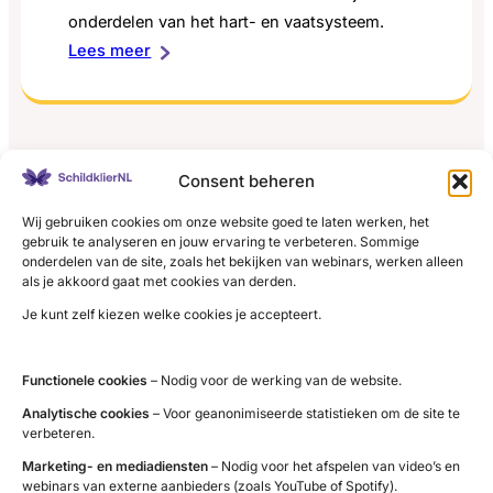
onderdelen van het hart- en vaatsysteem.
:
Lees meer
Schildklier
en
het
hart
Consent beheren
LinkedIn
X
YouTube
Instagram
Facebook
Wij gebruiken cookies om onze website goed te laten werken, het
gebruik te analyseren en jouw ervaring te verbeteren. Sommige
onderdelen van de site, zoals het bekijken van webinars, werken alleen
als je akkoord gaat met cookies van derden.
Je kunt zelf kiezen welke cookies je accepteert.
Contact
Administratie (9 tot 12 uur)
Functionele cookies
– Nodig voor de werking van de website.
tel. 085 – 489 12 36
Analytische cookies
– Voor geanonimiseerde statistieken om de site te
verbeteren.
info@schildklier.nl
Postbus 60, 3940 AB Doorn
Marketing- en mediadiensten
– Nodig voor het afspelen van video’s en
webinars van externe aanbieders (zoals YouTube of Spotify).