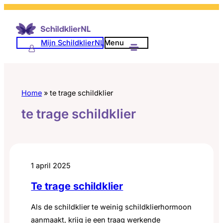
Ga
naar
de
Mijn SchildklierNL
Menu
inhoud
Home
»
te trage schildklier
te trage schildklier
1 april 2025
Te trage schildklier
Als de schildklier te weinig schildklierhormoon
aanmaakt, krijg je een traag werkende