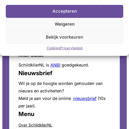
Schildkliertelefoon
Accepteren
Voor een luisterend oor, informatie en
vragen. Ga naar de
openingstijden
.
Weigeren
Pers
Bekijk voorkeuren
Voor persinformatie en mediaverzoeken bekijk
onze
perspagina
.
Cookies
Privacybeleid
ANBI-Status
SchildklierNL is
ANBI
goedgekeurd.
Nieuwsbrief
Wil je op de hoogte worden gehouden van
nieuws en activiteiten?
Meld je aan voor de online
nieuwsbrief
(10x
per jaar).
Menu
Over SchildklierNL