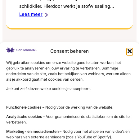
schildklier. Hierdoor werkt je stofwisseling
:
trager.
Lees meer
Te
trage
schildklier
Consent beheren
LinkedIn
X
YouTube
Instagram
Facebook
Wij gebruiken cookies om onze website goed te laten werken, het
gebruik te analyseren en jouw ervaring te verbeteren. Sommige
onderdelen van de site, zoals het bekijken van webinars, werken alleen
als je akkoord gaat met cookies van derden.
Je kunt zelf kiezen welke cookies je accepteert.
Contact
Administratie (9 tot 12 uur)
Functionele cookies
– Nodig voor de werking van de website.
tel. 085 – 489 12 36
Analytische cookies
– Voor geanonimiseerde statistieken om de site te
verbeteren.
info@schildklier.nl
Postbus 60, 3940 AB Doorn
Marketing- en mediadiensten
– Nodig voor het afspelen van video’s en
webinars van externe aanbieders (zoals YouTube of Spotify).