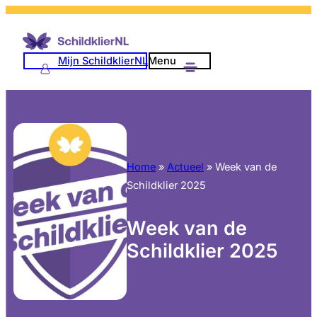
Mijn SchildklierNL
Menu
Home
»
Actueel
»
Week van de
Schildklier 2025
Week van de
Schildklier 2025