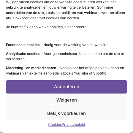
Wij gebruiken cookies om onze website goed te laten werken, het
ontmoet je onze ervaringsdeskundige vrijwilligers in
gebruik te analyseren en jouw ervaring te verbeteren. Sommige
stands door heel het land, kun je een
onderdelen van de site, zoals het bekijken van webinars, werken alleen
informatiebijeenkomst bijwonen of ons ontmoeten op de
als je akkoord gaat met cookies van derden.
Dag van de Vrouwengezondheid (24 mei) in Jaarbeurs
Je kunt zelf kiezen welke cookies je accepteert.
Utrecht.
Functionele cookies
– Nodig voor de werking van de website.
Ontdek alle activiteiten
Analytische cookies
– Voor geanonimiseerde statistieken om de site te
verbeteren.
Marketing- en mediadiensten
– Nodig voor het afspelen van video’s en
webinars van externe aanbieders (zoals YouTube of Spotify).
LinkedIn
X
YouTube
Instagram
Facebook
Accepteren
Weigeren
Contact
Bekijk voorkeuren
Administratie (9 tot 12 uur)
Cookies
Privacybeleid
tel. 085 – 489 12 36