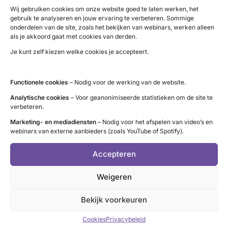
Wij gebruiken cookies om onze website goed te laten werken, het
gebruik te analyseren en jouw ervaring te verbeteren. Sommige
Goede informatievoorziening
onderdelen van de site, zoals het bekijken van webinars, werken alleen
Toegankelijke informatie op het juiste moment
als je akkoord gaat met cookies van derden.
Deskundigheid
Je kunt zelf kiezen welke cookies je accepteert.
Schildklierdeskundige zorgverleners
Diagnose
Functionele cookies
– Nodig voor de werking van de website.
Vroegtijdige diagnose door eerder testen
Analytische cookies
– Voor geanonimiseerde statistieken om de site te
verbeteren.
Verwijzen
Tijdig verwijzen naar de 2e/3e lijn conform medische
Marketing- en mediadiensten
– Nodig voor het afspelen van video’s en
webinars van externe aanbieders (zoals YouTube of Spotify).
richtlijn huisartsen
Behandeling
Accepteren
Persoonsgerichte behandeling met systematische
Weigeren
monitoring
Begeleiding
Bekijk voorkeuren
Tijdig psychosociale begeleiding en/of ondersteuning
aanbieden of verwijzen
Cookies
Privacybeleid