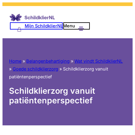
Ga
naar
de
Mijn SchildklierNL
Menu
inhoud
Home
»
Belangenbehartiging
»
Wat vindt SchildklierNL
»
Goede schildklierzorg
»
Schildklierzorg vanuit
patiëntenperspectief
Schildklierzorg vanuit
patiëntenperspectief