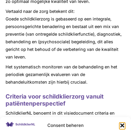
zo optimaal mogelijke kwaliteit van leven.
Vertaald naar de zorg betekent dit:
Goede schildklierzorg is gebaseerd op een integrale,
persoonsgerichte benadering en bestaat uit een mix van
preventie (van ontregelde schildklierfunctie), diagnostiek,
behandeling en (psychosociale) begeleiding, dit alles
gericht op het behoud of de verbetering van de kwaliteit
van leven.
Het systematisch monitoren van de behandeling en het
periodiek gezamenlijk evalueren van de
behandeluitkomsten zijn hierbij cruciaal.
Criteria voor schildklierzorg vanuit
patiëntenperspectief
SchildklierNL benoemt in dit visiedocument criteria en
aspecten van de zorg die aansluiten bij de behoeften en
Consent beheren
wensen van mensen met een schildklieraandoening.