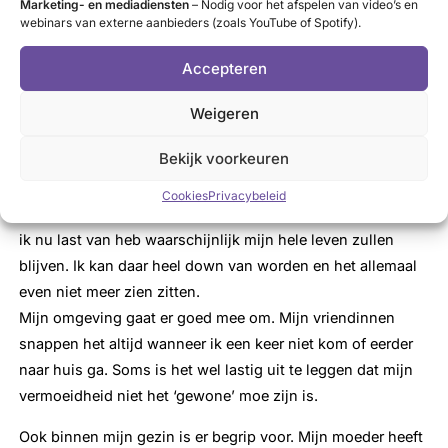
Marketing- en mediadiensten
– Nodig voor het afspelen van video’s en
webinars van externe aanbieders (zoals YouTube of Spotify).
Vaak loop ik vooral tegen mezelf aan. Ik wil te veel van
mijzelf en vind het moeilijk toe te geven dat ik niet even
Accepteren
veel energie heb als anderen. Soms word ik er verdrietig en
gefrustreerd van dat het niet altijd lukt om te sporten, of
Weigeren
dat ik dutje moet doen in de middag wanneer ik op
Bekijk voorkeuren
vakantie ben met vriendinnen. Ik vind het lastig dingen te
moeten missen.
Cookies
Privacybeleid
Ook vind ik het lastig te bedenken dat de symptomen waar
ik nu last van heb waarschijnlijk mijn hele leven zullen
blijven. Ik kan daar heel down van worden en het allemaal
even niet meer zien zitten.
Mijn omgeving gaat er goed mee om. Mijn vriendinnen
snappen het altijd wanneer ik een keer niet kom of eerder
naar huis ga. Soms is het wel lastig uit te leggen dat mijn
vermoeidheid niet het ‘gewone’ moe zijn is.
Ook binnen mijn gezin is er begrip voor. Mijn moeder heeft