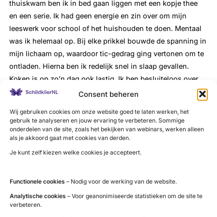
thuiskwam ben ik in bed gaan liggen met een kopje thee
en een serie. Ik had geen energie en zin over om mijn
leeswerk voor school of het huishouden te doen. Mentaal
was ik helemaal op. Bij elke prikkel bouwde de spanning in
mijn lichaam op, waardoor tic-gedrag ging vertonen om te
ontladen. Hierna ben ik redelijk snel in slaap gevallen.
Koken is op zo’n dag ook lastig. Ik ben besluiteloos over
wat ik moet maken en hoe ik het aan ga pakken, het is
Consent beheren
chaotisch in mijn hoofd. Vaak lijkt het ook of alles wat ik
Wij gebruiken cookies om onze website goed te laten werken, het
doe fout gaat; de ui valt op de grond, ik brand mijn vingers
gebruik te analyseren en jouw ervaring te verbeteren. Sommige
of ik laat iets vallen. Hier raak ik dan ook gefrustreerd van.
onderdelen van de site, zoals het bekijken van webinars, werken alleen
als je akkoord gaat met cookies van derden.
Voor mijn gezin is het op deze dagen ook niet makkelijk. Ik
Je kunt zelf kiezen welke cookies je accepteert.
zit veel in mijn hoofd en reageer geïrriteerder. Ook ben ik
vaak negatief en vind ik het moeilijk om positief over
dingen te denken. Hier word ik verdrietig van en heb ik last
Functionele cookies
– Nodig voor de werking van de website.
van huilbuien.
Analytische cookies
– Voor geanonimiseerde statistieken om de site te
verbeteren.
Waar loop ik tegenaan?