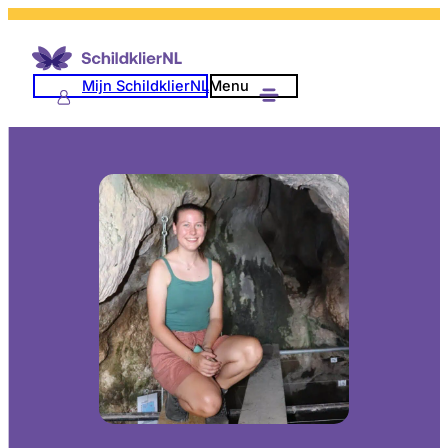
Mijn SchildklierNL
Menu