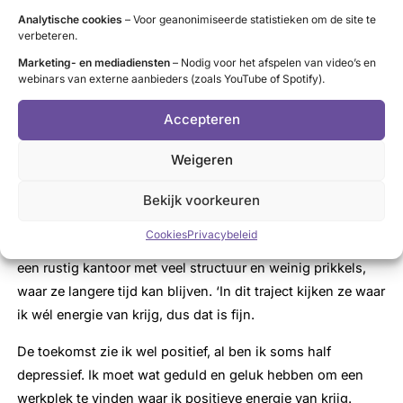
koffie mag schenken als vrijwilliger, omdat ik meer kan.
Analytische cookies
– Voor geanonimiseerde statistieken om de site te
verbeteren.
Maar bij vrijwilligerswerk op mijn niveau betreft het
Marketing- en mediadiensten
– Nodig voor het afspelen van video’s en
functies waar je voor langere tijd aan verbonden moet zijn.
webinars van externe aanbieders (zoals YouTube of Spotify).
Terwijl ik juist weer moet beginnen met betaald werk
straks. Ondertussen zit ik al twee jaar thuis, voor de
Accepteren
tweede keer.’
Weigeren
Energie
Bekijk voorkeuren
Een bemiddelingsbureau probeert nu een
Cookies
Privacybeleid
werkervaringsplek te vinden voor Marjolein. Een plek op
een rustig kantoor met veel structuur en weinig prikkels,
waar ze langere tijd kan blijven. ‘In dit traject kijken ze waar
ik wél energie van krijg, dus dat is fijn.
De toekomst zie ik wel positief, al ben ik soms half
depressief. Ik moet wat geduld en geluk hebben om een
werkplek te vinden waar ik positieve energie van krijg.