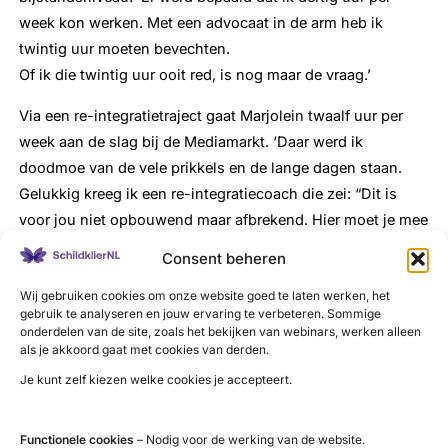
week kon werken. Met een advocaat in de arm heb ik
twintig uur moeten bevechten.
Of ik die twintig uur ooit red, is nog maar de vraag.’
Via een re-integratietraject gaat Marjolein twaalf uur per
week aan de slag bij de Mediamarkt. ‘Daar werd ik
doodmoe van de vele prikkels en de lange dagen staan.
Gelukkig kreeg ik een re-integratiecoach die zei: “Dit is
voor jou niet opbouwend maar afbrekend. Hier moet je mee
stoppen”.’
Consent beheren
Marjolein vindt het moeilijk op de juiste manier op de
Wij gebruiken cookies om onze website goed te laten werken, het
arbeidsmarkt te komen, terwijl ze graag iets voor de
gebruik te analyseren en jouw ervaring te verbeteren. Sommige
onderdelen van de site, zoals het bekijken van webinars, werken alleen
maatschappij doet. ‘Als je hoger opgeleid bent, verwacht
als je akkoord gaat met cookies van derden.
men dat je op een bepaald niveau werkt. Maar dat werk is
Je kunt zelf kiezen welke cookies je accepteert.
meestal voor meer uren per week dan ik aankan. Het is
sowieso moeilijk in te schatten wat ik aankan. Bij het UWV
Functionele cookies
– Nodig voor de werking van de website.
zeggen ze dat ik geen