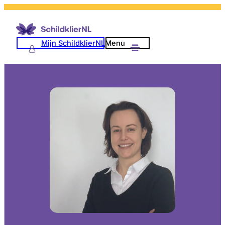
Mijn SchildklierNL
Menu