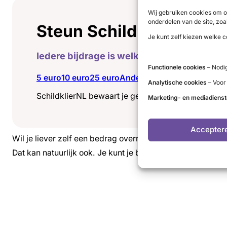
Wij gebruiken cookies om o
onderdelen van de site, zoa
Steun SchildklierNL
Je kunt zelf kiezen welke c
Iedere bijdrage is welkom!
Functionele cookies
– Nodig
5 euro
10 euro
25 euro
Anders
Analytische cookies
– Voor
SchildklierNL bewaart je gegevens conform het
pr
Marketing- en mediadiens
Accepter
Wil je liever zelf een bedrag overmaken?
Dat kan natuurlijk ook. Je kunt je bijdrage storten op NL0