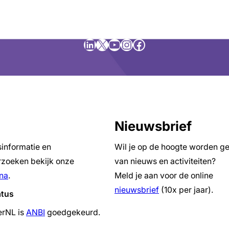
LinkedIn
X
YouTube
Instagram
Facebook
Nieuwsbrief
sinformatie en
Wil je op de hoogte worden g
zoeken bekijk onze
van nieuws en activiteiten?
na
.
Meld je aan voor de online
nieuwsbrief
(10x per jaar).
atus
erNL is
ANBI
goedgekeurd.