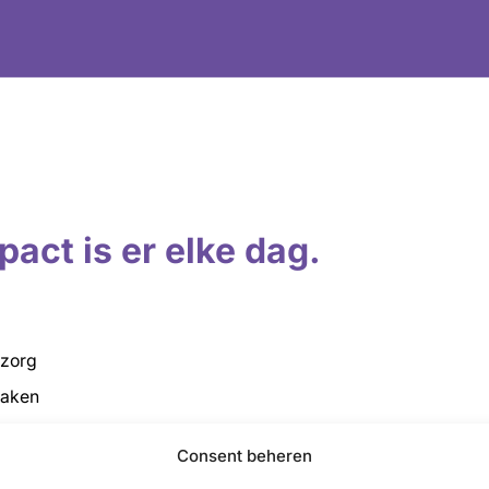
pact is er elke dag.
 zorg
maken
aak alleen voelen
Consent beheren