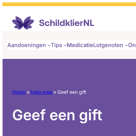
Ga
naar
de
inhoud
Aandoeningen
Tips
Medicatie
Lotgenoten
On
Home
»
Help mee
»
Geef een gift
Geef een gift