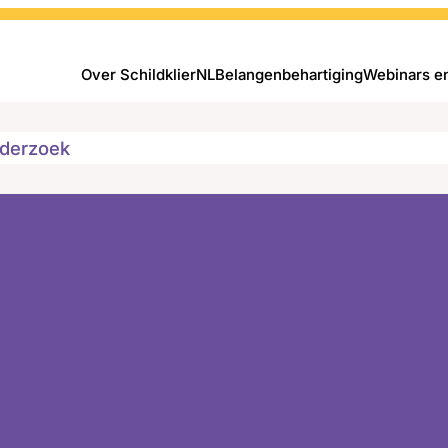
Over SchildklierNL
Belangenbehartiging
Webinars e
derzoek