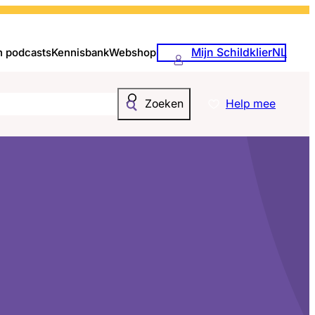
Mijn SchildklierNL
n podcasts
Kennisbank
Webshop
Help mee
Zoeken