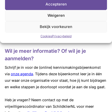
Professionele ondersteuning vanuit de organisatie.
Accepteren
(basis) Informatie over onze organisatie en
schildklieraandoeningen.
Weigeren
Jaarlijks een vrijwilligersdag.
Bekijk voorkeuren
Mogelijkheid tot het volgen van trainingen en cursussen.
Cookies
Privacybeleid
Enthousiaste en gemotiveerde collega’s.
Wil je meer informatie? Of wil je je
aanmelden?
Schrijf je in voor de (online) kennismakingsbijeenkomst
via
onze agenda
. Tijdens deze bijeenkomst leer je in één
uur waar onze organisatie voor staat, hoe jij kunt bijdragen
en welke stappen je doorloopt voordat je aan de slag gaat.
Heb je vragen? Neem contact op met de
vrijwilligerscoördinator van SchildklierNL voor meer