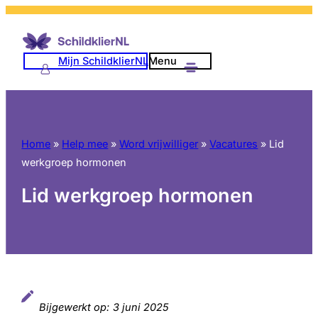
Ga
naar
de
Mijn SchildklierNL
Menu
inhoud
Home
»
Help mee
»
Word vrijwilliger
»
Vacatures
»
Lid
werkgroep hormonen
Lid werkgroep hormonen
Bijgewerkt op:
3 juni 2025