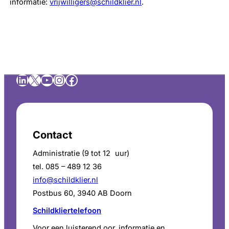
informatie:
vrijwilligers@schildklier.nl
.
LinkedIn
X
YouTube
Instagram
Facebook
Contact
Administratie (9 tot 12 uur)
tel. 085 – 489 12 36
info@schildklier.nl
Postbus 60, 3940 AB Doorn
Schildkliertelefoon
Voor een luisterend oor, informatie en