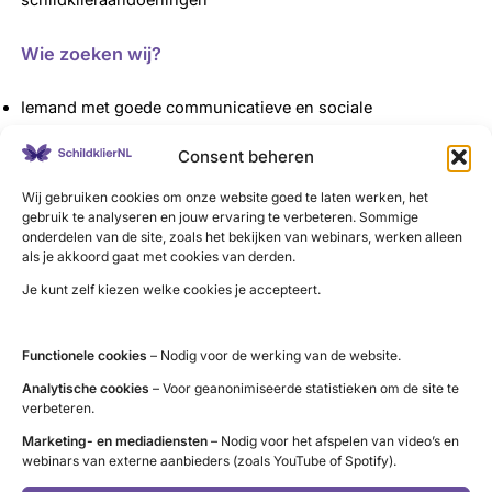
Wie zoeken wij?
Iemand met goede communicatieve en sociale
vaardigheden, die goed kan luisteren en empathisch is.
Consent beheren
Bij voorkeur iemand die zelf ervaring heeft met
Wij gebruiken cookies om onze website goed te laten werken, het
schildklieraandoeningen en de specifieke uitdagingen
gebruik te analyseren en jouw ervaring te verbeteren. Sommige
rondom zwangerschap(swens) of de overgang, of hier
onderdelen van de site, zoals het bekijken van webinars, werken alleen
affiniteit mee heeft.
als je akkoord gaat met cookies van derden.
Een betrokken ambassadeur voor onze organisatie die
Je kunt zelf kiezen welke cookies je accepteert.
gemotiveerd is om anderen te helpen.
Functionele cookies
– Nodig voor de werking van de website.
Wat bieden wij?
Analytische cookies
– Voor geanonimiseerde statistieken om de site te
verbeteren.
Zinvol en betekenisvol werk waar je ook zelf door groeit.
Marketing- en mediadiensten
– Nodig voor het afspelen van video’s en
Volledige vergoeding van reis- en onkosten.
webinars van externe aanbieders (zoals YouTube of Spotify).