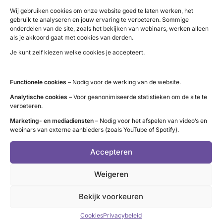
Wij bieden
:
Wij gebruiken cookies om onze website goed te laten werken, het
gebruik te analyseren en jouw ervaring te verbeteren. Sommige
onderdelen van de site, zoals het bekijken van webinars, werken alleen
zinvol en betekenisvol werk waar je ook zelf door groeit.
als je akkoord gaat met cookies van derden.
volledige vergoeding van reis- en onkosten.
Je kunt zelf kiezen welke cookies je accepteert.
professionele ondersteuning vanuit de organisatie.
(basis) informatie over onze organisatie en
Functionele cookies
– Nodig voor de werking van de website.
schildklieraandoeningen.
Analytische cookies
– Voor geanonimiseerde statistieken om de site te
verbeteren.
jaarlijks een vrijwilligersdag.
Marketing- en mediadiensten
– Nodig voor het afspelen van video’s en
mogelijkheid tot het volgen van trainingen en cursussen.
webinars van externe aanbieders (zoals YouTube of Spotify).
enthousiaste en gemotiveerde collega’s.
Accepteren
Wil je meer informatie? Of wil je je
Weigeren
aanmelden?
Bekijk voorkeuren
Schrijf je in voor de (online) kennismakingsbijeenkomst
via
onze agenda
. Tijdens deze bijeenkomst leer je in één
Cookies
Privacybeleid