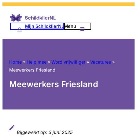
Ga
naar
de
Mijn SchildklierNL
Menu
inhoud
Home
»
Help mee
»
Word vrijwilliger
»
Vacatures
»
Meewerkers Friesland
Meewerkers Friesland
Bijgewerkt op:
3 juni 2025