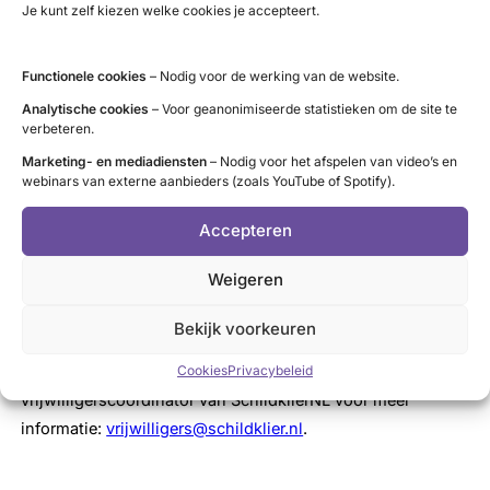
Je kunt zelf kiezen welke cookies je accepteert.
jaarlijks een vrijwilligersdag.
mogelijkheid tot het volgen van trainingen en cursussen.
Functionele cookies
– Nodig voor de werking van de website.
enthousiaste en gemotiveerde collega’s.
Analytische cookies
– Voor geanonimiseerde statistieken om de site te
verbeteren.
Wil je meer informatie? Of wil je je
Marketing- en mediadiensten
– Nodig voor het afspelen van video’s en
webinars van externe aanbieders (zoals YouTube of Spotify).
aanmelden?
Accepteren
Schrijf je in voor de (online) kennismakingsbijeenkomst
via
onze agenda
. Tijdens deze bijeenkomst leer je in één
Weigeren
uur waar onze organisatie voor staat, hoe jij kunt bijdragen
en welke stappen je doorloopt voordat je aan de slag gaat.
Bekijk voorkeuren
Cookies
Privacybeleid
Heb je vragen? Neem contact op met de
vrijwilligerscoördinator van SchildklierNL voor meer
informatie:
vrijwilligers@schildklier.nl
.