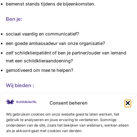
bemenst stands tijdens de bijeenkomsten.
Ben je
:
sociaal vaardig en communicatief?
een goede ambassadeur van onze organisatie?
zelf schildklierpatiënt of ben je partner/ouder van iemand
met een schildklieraandoening?
gemotiveerd om mee te helpen?
Wij bieden
:
zinvol en betekenisvol werk waar je ook zelf door groeit.
Consent beheren
volledige vergoeding van reis- en onkosten.
Wij gebruiken cookies om onze website goed te laten werken, het
professionele ondersteuning vanuit de organisatie.
gebruik te analyseren en jouw ervaring te verbeteren. Sommige
onderdelen van de site, zoals het bekijken van webinars, werken alleen
(basis) informatie over onze organisatie en
als je akkoord gaat met cookies van derden.
schildklieraandoeningen.