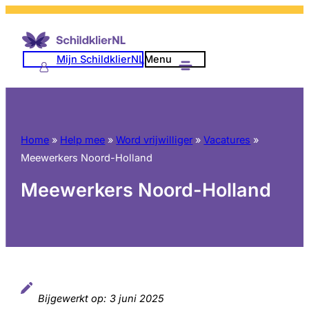
Ga
naar
de
Mijn SchildklierNL
Menu
inhoud
Home
»
Help mee
»
Word vrijwilliger
»
Vacatures
»
Meewerkers Noord-Holland
Meewerkers Noord-Holland
Bijgewerkt op:
3 juni 2025