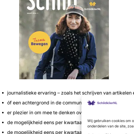
journalistieke ervaring – zoals het schrijven van artikele
óf een achtergrond in de communicatie en een vlotte pen
er plezier in om mee te denken over de inhoud van Schild
Wij gebruiken cookies om o
de mogelijkheid eens per kwartaal de redactievergaderin
onderdelen van de site, zoa
de mogelijkheid eens per kwartaal een artikel of vaste ru