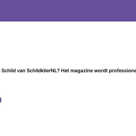
ine Schild van SchildklierNL? Het magazine wordt professio
n