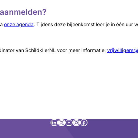
je aanmelden?
ia
onze agenda
. Tijdens deze bijeenkomst leer je in één uur w
inator van SchildklierNL voor meer informatie:
vrijwilligers@
LinkedIn
X
YouTube
Instagram
Facebook