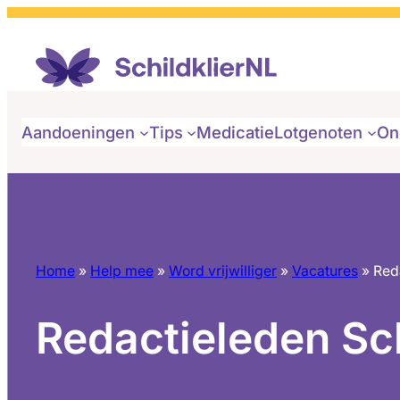
Ga
naar
de
inhoud
Aandoeningen
Tips
Medicatie
Lotgenoten
On
Home
»
Help mee
»
Word vrijwilliger
»
Vacatures
»
Red
Redactieleden Sc