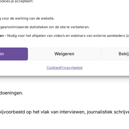
ookies je accepteert.
gen? (Oog)ziekte van Graves is een pré, maar geen must
 voor de werking van de website.
 geanonimiseerde statistieken om de site te verbeteren.
ten
– Nodig voor het afspelen van video’s en webinars van externe aanbieders (z
en
Weigeren
Beki
Cookies
Privacybeleid
ndoeningen.
ijvoorbeeld op het vlak van interviewen, journalistiek schrij