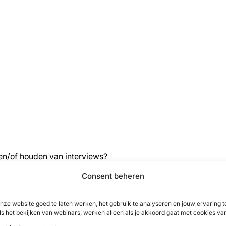
n en/of houden van interviews?
?
Consent beheren
?
nze website goed te laten werken, het gebruik te analyseren en jouw ervaring
g bij te wonen?
ls het bekijken van webinars, werken alleen als je akkoord gaat met cookies va
briek te verzorgen?