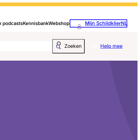
Mijn SchildklierNL
n podcasts
Kennisbank
Webshop
Help mee
Zoeken