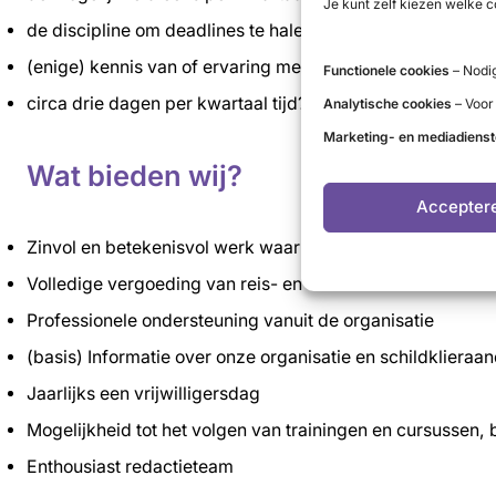
Je kunt zelf kiezen welke c
de discipline om deadlines te halen?
(enige) kennis van of ervaring met schildklieraandoenin
Functionele cookies
– Nodig
circa drie dagen per kwartaal tijd?
Analytische cookies
– Voor
Marketing- en mediadiens
Wat bieden wij?
Accepter
Zinvol en betekenisvol werk waar je ook zelf door groeit
Volledige vergoeding van reis- en onkosten
Professionele ondersteuning vanuit de organisatie
(basis) Informatie over onze organisatie en schildklieraa
Jaarlijks een vrijwilligersdag
Mogelijkheid tot het volgen van trainingen en cursussen, b
Enthousiast redactieteam