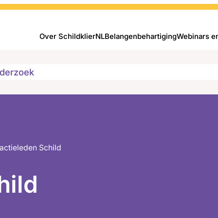
Over SchildklierNL
Belangenbehartiging
Webinars e
derzoek
actieleden Schild
hild