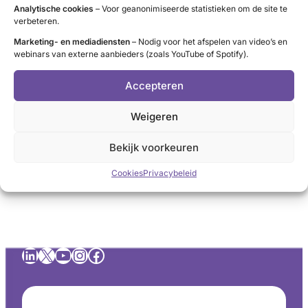
Analytische cookies
– Voor geanonimiseerde statistieken om de site te
Thema 2022
verbeteren.
Marketing- en mediadiensten
– Nodig voor het afspelen van video’s en
Op 19 november 2022 was het thema multimorbiditeit. Dit
webinars van externe aanbieders (zoals YouTube of Spotify).
gaat om het hebben van meerdere chronische
aandoeningen in één patiënt, een nieuw speerpunt voor
Accepteren
SchildklierNL.
Weigeren
Het Kennisfestival heeft opgeleverd: een webinar over
multimorbiditeit en twee onderzoeken over
Bekijk voorkeuren
multimorbiditeit, onder chronisch zieken en onder
schildklierpatiënten.
Cookies
Privacybeleid
LinkedIn
X
YouTube
Instagram
Facebook