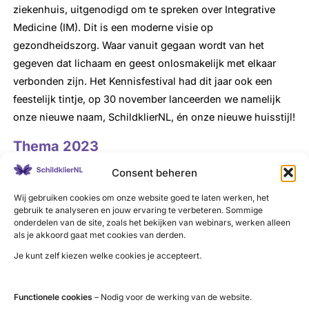
ziekenhuis, uitgenodigd om te spreken over Integrative
Medicine (IM). Dit is een moderne visie op
gezondheidszorg. Waar vanuit gegaan wordt van het
gegeven dat lichaam en geest onlosmakelijk met elkaar
verbonden zijn. Het Kennisfestival had dit jaar ook een
feestelijk tintje, op 30 november lanceerden we namelijk
onze nieuwe naam, SchildklierNL, én onze nieuwe huisstijl!
Thema 2023
Consent beheren
Op zaterdag 25 november is het thema complementaire
zorg. SchildklierNL is zich aan het oriënteren hoe we met
Wij gebruiken cookies om onze website goed te laten werken, het
de toenemende vraag naar informatie over aanvullende
gebruik te analyseren en jouw ervaring te verbeteren. Sommige
onderdelen van de site, zoals het bekijken van webinars, werken alleen
zorg in relatie tot schildklieraandoeningen moeten
als je akkoord gaat met cookies van derden.
omgaan. We zoeken naar mogelijkheden hoe we een
Je kunt zelf kiezen welke cookies je accepteert.
waardevolle, onderbouwde handreiking kunnen doen aan
mensen die overwegen aanvullende zorg te gaan
Functionele cookies
– Nodig voor de werking van de website.
gebruiken of reeds gebruiken.