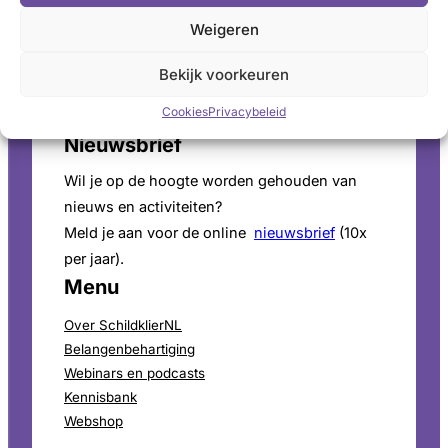
Voor persinformatie en mediaverzoeken bekijk
Weigeren
onze
perspagina
.
Bekijk voorkeuren
ANBI-Status
Cookies
Privacybeleid
SchildklierNL is
ANBI
goedgekeurd.
Nieuwsbrief
Wil je op de hoogte worden gehouden van
nieuws en activiteiten?
Meld je aan voor de online
nieuwsbrief
(10x
per jaar).
Menu
Over SchildklierNL
Belangenbehartiging
Webinars en podcasts
Kennisbank
Webshop