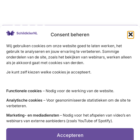
LinkedIn
X
YouTube
Instagram
Facebook
Consent beheren
Wij gebruiken cookies om onze website goed te laten werken, het
gebruik te analyseren en jouw ervaring te verbeteren. Sommige
onderdelen van de site, zoals het bekijken van webinars, werken alleen
Contact
als je akkoord gaat met cookies van derden.
Je kunt zelf kiezen welke cookies je accepteert.
Administratie (9 tot 12 uur)
tel. 085 – 489 12 36
info@schildklier.nl
Functionele cookies
– Nodig voor de werking van de website.
Postbus 60, 3940 AB Doorn
Analytische cookies
– Voor geanonimiseerde statistieken om de site te
verbeteren.
Schildkliertelefoon
Marketing- en mediadiensten
– Nodig voor het afspelen van video’s en
Voor een luisterend oor, informatie en
webinars van externe aanbieders (zoals YouTube of Spotify).
vragen. Ga naar de
openingstijden
.
Accepteren
Pers