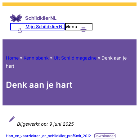
Mijn SchildklierNL
Menu
Home
»
Kennisbank
»
Uit Schild magazine
»
Denk aan je
hart
Denk aan je hart
Bijgewerkt op:
9 juni 2025
Hart_en_vaatziekten_en_schildklier_profSmit_2012
Downloaden