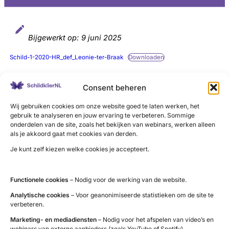
Bijgewerkt op:
9 juni 2025
Schild-1-2020-HR_def_Leonie-ter-Braak
Downloaden
Consent beheren
LinkedIn
X
YouTube
Instagram
Facebook
Wij gebruiken cookies om onze website goed te laten werken, het
gebruik te analyseren en jouw ervaring te verbeteren. Sommige
onderdelen van de site, zoals het bekijken van webinars, werken alleen
als je akkoord gaat met cookies van derden.
Je kunt zelf kiezen welke cookies je accepteert.
Contact
Functionele cookies
– Nodig voor de werking van de website.
Administratie (9 tot 12 uur)
tel. 085 – 489 12 36
Analytische cookies
– Voor geanonimiseerde statistieken om de site te
verbeteren.
info@schildklier.nl
Marketing- en mediadiensten
– Nodig voor het afspelen van video’s en
Postbus 60, 3940 AB Doorn
webinars van externe aanbieders (zoals YouTube of Spotify).