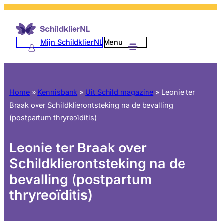
Mijn SchildklierNL
Menu
Home
»
Kennisbank
»
Uit Schild magazine
»
Leonie ter
Braak over Schildklierontsteking na de bevalling
(postpartum thryreoïditis)
Leonie ter Braak over
Schildklierontsteking na de
bevalling (postpartum
thryreoïditis)