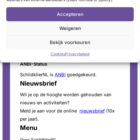
Schildkliertelefoon
Accepteren
Voor een luisterend oor, informatie en
vragen. Ga naar de
openingstijden
.
Weigeren
Pers
Bekijk voorkeuren
Voor persinformatie en mediaverzoeken bekijk
onze
perspagina
.
Cookies
Privacybeleid
ANBI-Status
SchildklierNL is
ANBI
goedgekeurd.
Nieuwsbrief
Wil je op de hoogte worden gehouden van
nieuws en activiteiten?
Meld je aan voor de online
nieuwsbrief
(10x
per jaar).
Menu
Over SchildklierNL