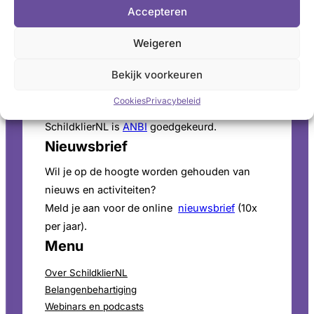
Accepteren
vragen. Ga naar de
openingstijden
.
Pers
Weigeren
Voor persinformatie en mediaverzoeken bekijk
Bekijk voorkeuren
onze
perspagina
.
Cookies
Privacybeleid
ANBI-Status
SchildklierNL is
ANBI
goedgekeurd.
Nieuwsbrief
Wil je op de hoogte worden gehouden van
nieuws en activiteiten?
Meld je aan voor de online
nieuwsbrief
(10x
per jaar).
Menu
Over SchildklierNL
Belangenbehartiging
Webinars en podcasts