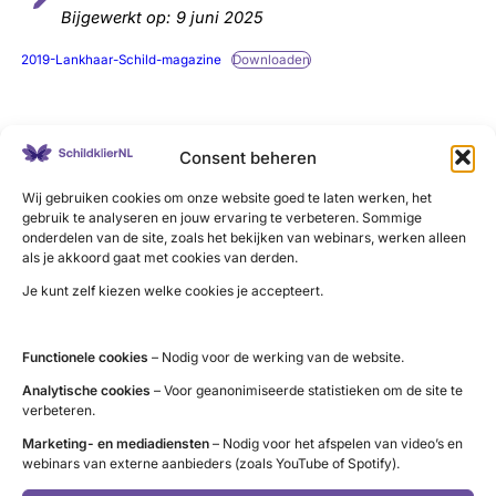
Bijgewerkt op:
9 juni 2025
2019-Lankhaar-Schild-magazine
Downloaden
Consent beheren
LinkedIn
X
YouTube
Instagram
Facebook
Wij gebruiken cookies om onze website goed te laten werken, het
gebruik te analyseren en jouw ervaring te verbeteren. Sommige
onderdelen van de site, zoals het bekijken van webinars, werken alleen
als je akkoord gaat met cookies van derden.
Contact
Je kunt zelf kiezen welke cookies je accepteert.
Administratie (9 tot 12 uur)
Functionele cookies
– Nodig voor de werking van de website.
tel. 085 – 489 12 36
info@schildklier.nl
Analytische cookies
– Voor geanonimiseerde statistieken om de site te
verbeteren.
Postbus 60, 3940 AB Doorn
Marketing- en mediadiensten
– Nodig voor het afspelen van video’s en
Schildkliertelefoon
webinars van externe aanbieders (zoals YouTube of Spotify).
Voor een luisterend oor, informatie en