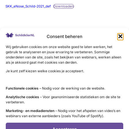
SKK_eNose_Schild-2021_def
Downloaden
LinkedIn
X
YouTube
Instagram
Facebook
Consent beheren
Wij gebruiken cookies om onze website goed te laten werken, het
gebruik te analyseren en jouw ervaring te verbeteren. Sommige
onderdelen van de site, zoals het bekijken van webinars, werken alleen
als je akkoord gaat met cookies van derden.
Contact
Je kunt zelf kiezen welke cookies je accepteert.
Administratie (9 tot 12 uur)
tel. 085 – 489 12 36
Functionele cookies
– Nodig voor de werking van de website.
info@schildklier.nl
Analytische cookies
– Voor geanonimiseerde statistieken om de site te
Postbus 60, 3940 AB Doorn
verbeteren.
Schildkliertelefoon
Marketing- en mediadiensten
– Nodig voor het afspelen van video’s en
webinars van externe aanbieders (zoals YouTube of Spotify).
Voor een luisterend oor, informatie en
vragen. Ga naar de
openingstijden
.