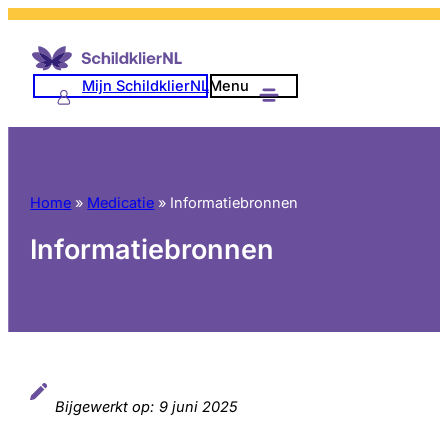
Ga
naar
de
Mijn SchildklierNL
Menu
inhoud
Home
»
Medicatie
»
Informatiebronnen
Informatiebronnen
Bijgewerkt op:
9 juni 2025