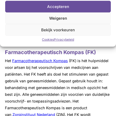
over:
Accepteren
de beschikbaarheid van medicijnen
Weigeren
geadviseerde alternatieven
Bekijk voorkeuren
beschikbaarheidsproblemen, bijvoorbeeld met de levering
van
levothyroxine
Cookies
Privacybeleid
Farmacotherapeutisch Kompas (FK)
Het
Farmacotherapeutisch Kompas
(FK) is hét hulpmiddel
voor artsen bij het voorschrijven van medicijnen aan
patiënten. Het FK heeft als doel het stimuleren van gepast
gebruik van geneesmiddelen. Gepast gebruik houdt in:
behandeling met geneesmiddelen in medisch opzicht het
best zijn. Alle geneesmiddelen zijn voorzien van duidelijke
voorschrijf- en toepassingsadviezen. Het
Farmacotherapeutisch Kompas is een product
van
Zorginstituut Nederland
(ZIN). Het FK wordt