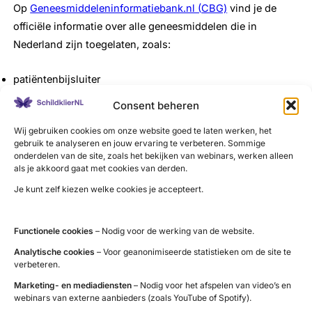
Op
Geneesmiddeleninformatiebank.nl (
CBG)
vind je de
officiële informatie over alle geneesmiddelen die in
Nederland zijn toegelaten, zoals:
patiëntenbijsluiter
samenvatting van de productkenmerken (
SmPC
)
Consent beheren
Wij gebruiken cookies om onze website goed te laten werken, het
Geneesmiddelgebruik rondom de
gebruik te analyseren en jouw ervaring te verbeteren. Sommige
zwangerschap
onderdelen van de site, zoals het bekijken van webinars, werken alleen
als je akkoord gaat met cookies van derden.
Op de website van
Lareb/TIS
staat informatie afkomstig
Je kunt zelf kiezen welke cookies je accepteert.
van de Teratologie Informatie Service (TIS). De TIS is het
kenniscentrum op het gebied van mogelijke effecten van
geneesmiddelgebruik op de zwangerschap, het ongeboren
Functionele cookies
– Nodig voor de werking van de website.
kind en de borstvoeding.
Analytische cookies
– Voor geanonimiseerde statistieken om de site te
verbeteren.
Beschikbaarheid medicijnen
Marketing- en mediadiensten
– Nodig voor het afspelen van video’s en
webinars van externe aanbieders (zoals YouTube of Spotify).
Op
Farmanco.
knmp
.nl
(
KNMP
) staat actuele informatie